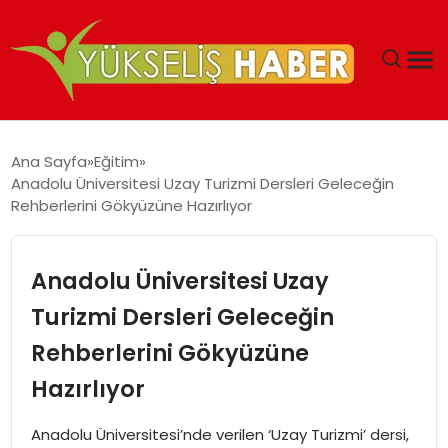
‘DUBAI’NIN SERBEST BÖLGELERI YATIRIMCILARIN
Ana Sayfa
Eğitim
MALIYETLERINI AZALTIYOR’
Anadolu Üniversitesi Uzay Turizmi Dersleri Geleceğin
Rehberlerini Gökyüzüne Hazırlıyor
Anadolu Üniversitesi Uzay
Turizmi Dersleri Geleceğin
Rehberlerini Gökyüzüne
Hazırlıyor
Anadolu Üniversitesi’nde verilen ‘Uzay Turizmi’ dersi,