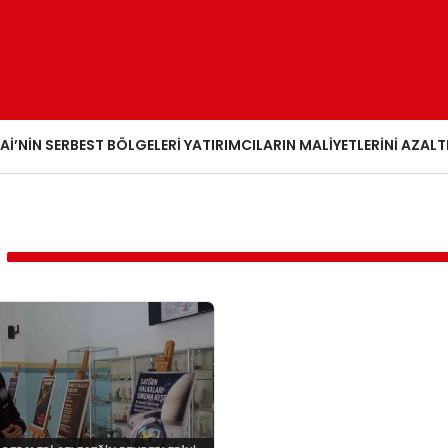
AI’NIN SERBEST BÖLGELERI YATIRIMCILARIN MALIYETLERINI AZALT