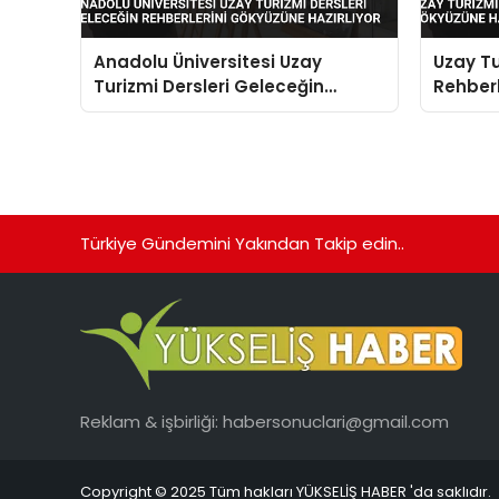
Anadolu Üniversitesi Uzay
Uzay Tu
Turizmi Dersleri Geleceğin
Rehber
Rehberlerini Gökyüzüne
Hazırlıy
Hazırlıyor
Türkiye Gündemini Yakından Takip edin..
Reklam & işbirliği:
habersonuclari@gmail.com
Copyright © 2025 Tüm hakları YÜKSELİŞ HABER 'da saklıdır.