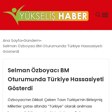
‘DUBAI’NIN SERBEST BÖLGELERI YATIRIMCILARIN
Ana Sayfa
Gündem
MALIYETLERINI AZALTIYOR’
Selman Özboyacı BM Oturumunda Türkiye Hassasiyeti
Gösterdi
Selman Özboyacı BM
Oturumunda Türkiye Hassasiyeti
Gösterdi
Özboyacı’nın Dikkat Çeken Tavrı Türkiye’nin Birleşmiş
Milletler çatısı altında “Türkiye” olarak anılması