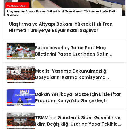
Ulaştırma ve Altyapı Bakanı: Yüksek Hızlı Tren
Hizmeti Türkiye’ye Büyük Katkı Sağlıyor
Futbolseverler, Rams Park Maç
Biletlerini Passo Üzerinden Satın
Alabilecek
Meclis, Yasama Dokunulmazlığı
Dosyalarını Karma Komisyon’a
Havale Etti
Bakan Yerlikaya: Gazze İçin El Ele İftar
Programı Konya’da Gerçekleşti
TBMM’nin Gündemi: Siber Güvenlik ve
İklim Değişikliği Üzerine Yasa Teklifleri