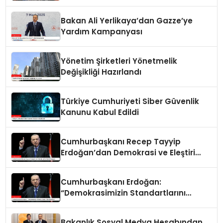
Ele Alınacak
Bakan Ali Yerlikaya’dan Gazze’ye
Yardım Kampanyası
Yönetim Şirketleri Yönetmelik
Değişikliği Hazırlandı
Türkiye Cumhuriyeti Siber Güvenlik
Kanunu Kabul Edildi
Cumhurbaşkanı Recep Tayyip
Erdoğan’dan Demokrasi ve Eleştiri
Vurgusu
Cumhurbaşkanı Erdoğan:
“Demokrasimizin Standartlarını
Yükselten Biziz”
Bakanlık Sosyal Medya Hesabından