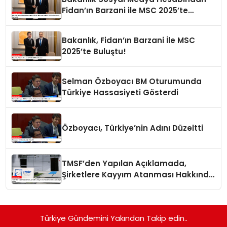
Fidan’ın Barzani ile MSC 2025’te
Buluştuğu Paylaşıldı
Bakanlık, Fidan’ın Barzani İle MSC
2025’te Buluştu!
Selman Özboyacı BM Oturumunda
Türkiye Hassasiyeti Gösterdi
Özboyacı, Türkiye’nin Adını Düzeltti
TMSF’den Yapılan Açıklamada,
Şirketlere Kayyım Atanması Hakkında
Doğru Bilgiler Verildi
Türkiye Gündemini Yakından Takip edin..