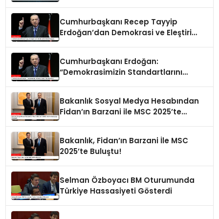
Cumhurbaşkanı Recep Tayyip
Erdoğan’dan Demokrasi ve Eleştiri
Vurgusu
Cumhurbaşkanı Erdoğan:
“Demokrasimizin Standartlarını
Yükselten Biziz”
Bakanlık Sosyal Medya Hesabından
Fidan’ın Barzani ile MSC 2025’te
Buluştuğu Paylaşıldı
Bakanlık, Fidan’ın Barzani İle MSC
2025’te Buluştu!
Selman Özboyacı BM Oturumunda
Türkiye Hassasiyeti Gösterdi