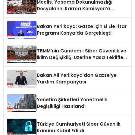
Meclis, Yasama Dokunulmazlığı
Dosyalarını Karma Komisyon’a
Havale Etti
Bakan Yerlikaya: Gazze İçin El Ele İftar
Programı Konya’da Gerçekleşti
TBMM’nin Gündemi: Siber Güvenlik ve
İklim Değişikliği Üzerine Yasa Teklifleri
Ele Alınacak
Bakan Ali Yerlikaya’dan Gazze’ye
Yardım Kampanyası
Yönetim Şirketleri Yönetmelik
Değişikliği Hazırlandı
Türkiye Cumhuriyeti Siber Güvenlik
Kanunu Kabul Edildi