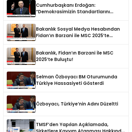
Cumhurbaşkanı Erdoğan:
“Demokrasimizin Standartlarını
Yükselten Biziz”
Bakanlık Sosyal Medya Hesabından
Fidan’ın Barzani ile MSC 2025’te
Buluştuğu Paylaşıldı
Bakanlık, Fidan’ın Barzani İle MSC
2025’te Buluştu!
Selman Özboyacı BM Oturumunda
Türkiye Hassasiyeti Gösterdi
Özboyacı, Türkiye’nin Adını Düzeltti
TMSF’den Yapılan Açıklamada,
Şirketlere Kayyım Atanması Hakkında