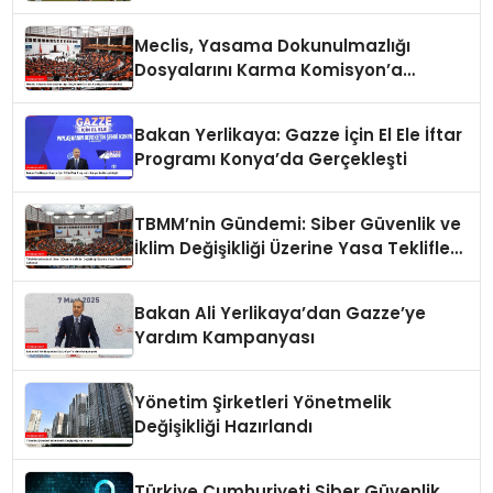
Alabilecek
Meclis, Yasama Dokunulmazlığı
Dosyalarını Karma Komisyon’a
Havale Etti
Bakan Yerlikaya: Gazze İçin El Ele İftar
Programı Konya’da Gerçekleşti
TBMM’nin Gündemi: Siber Güvenlik ve
İklim Değişikliği Üzerine Yasa Teklifleri
Ele Alınacak
Bakan Ali Yerlikaya’dan Gazze’ye
Yardım Kampanyası
Yönetim Şirketleri Yönetmelik
Değişikliği Hazırlandı
Türkiye Cumhuriyeti Siber Güvenlik