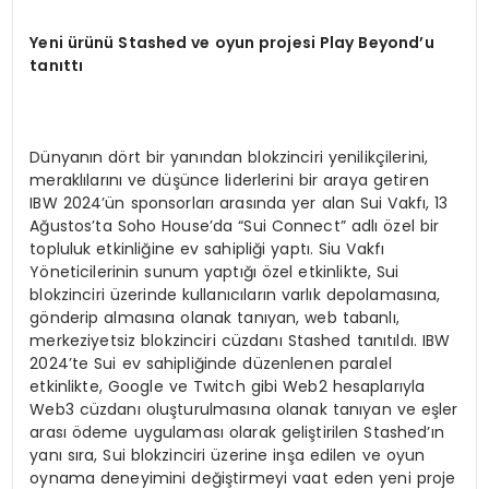
Yeni ürünü Stashed ve oyun projesi Play Beyond’u
tanıttı
Dünyanın dört bir yanından blokzinciri yenilikçilerini,
meraklılarını ve düşünce liderlerini bir araya getiren
IBW 2024’ün sponsorları arasında yer alan Sui Vakfı, 13
Ağustos’ta Soho House’da “Sui Connect” adlı özel bir
topluluk etkinliğine ev sahipliği yaptı. Siu Vakfı
Yöneticilerinin sunum yaptığı özel etkinlikte, Sui
blokzinciri üzerinde kullanıcıların varlık depolamasına,
gönderip almasına olanak tanıyan, web tabanlı,
merkeziyetsiz blokzinciri cüzdanı Stashed tanıtıldı. IBW
2024’te Sui ev sahipliğinde düzenlenen paralel
etkinlikte, Google ve Twitch gibi Web2 hesaplarıyla
Web3 cüzdanı oluşturulmasına olanak tanıyan ve eşler
arası ödeme uygulaması olarak geliştirilen Stashed’ın
yanı sıra, Sui blokzinciri üzerine inşa edilen ve oyun
oynama deneyimini değiştirmeyi vaat eden yeni proje