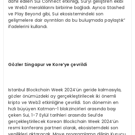
dahil edilen Sui Connect etkinliği, Sui’yi geliştiren ekibi
ve Web3 meraklılarını birbirine bağladı. Ayrıca Stashed
ve Play Beyond gibi, Sui ekosistemindeki son
gelişmelere dair ayrıntıları da bu buluşmada paylaştık”
ifadelerini kullandı.
G
ö
zler Singapur ve Kore
’
ye çevrildi
Istanbul Blockchain Week 2024’ün geride kalmasıyla,
gözler önümüzdeki ay gerçekleştirilecek iki önemli
kripto ve Web3 etkinliğine çevrildi. Son dönemin en
hızlı büyüyen Katman-1 blokzincirleri arasında başı
çeken Sui, 1-7 Eylül tarihleri arasında Seul’de
gerçekleştirilecek Korean Blockchain Week 2024’ün
resmi konferans partneri olarak, ekosistemdeki son
yenilikleri aktaracak. Move programlama dilinin Kurucu