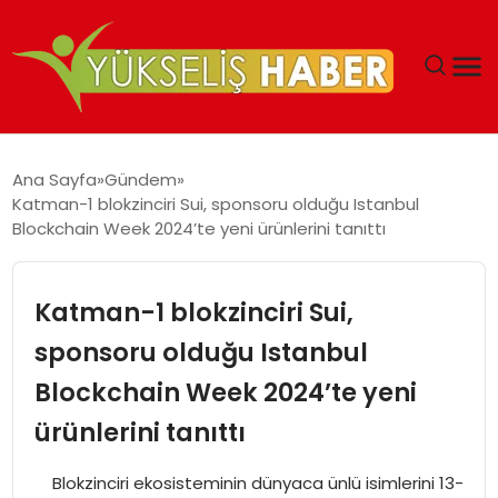
‘DUBAI’NIN SERBEST BÖLGELERI YATIRIMCILARIN
Ana Sayfa
Gündem
MALIYETLERINI AZALTIYOR’
Katman-1 blokzinciri Sui, sponsoru olduğu Istanbul
Blockchain Week 2024’te yeni ürünlerini tanıttı
Katman-1 blokzinciri Sui,
sponsoru olduğu Istanbul
Blockchain Week 2024’te yeni
ürünlerini tanıttı
Blokzinciri ekosisteminin dünyaca ünlü isimlerini 13-