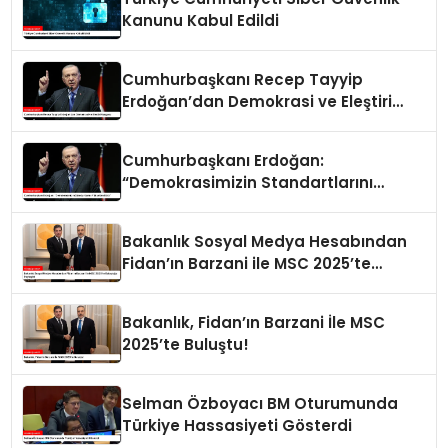
Kanunu Kabul Edildi
Cumhurbaşkanı Recep Tayyip
Erdoğan’dan Demokrasi ve Eleştiri
Vurgusu
Cumhurbaşkanı Erdoğan:
“Demokrasimizin Standartlarını
Yükselten Biziz”
Bakanlık Sosyal Medya Hesabından
Fidan’ın Barzani ile MSC 2025’te
Buluştuğu Paylaşıldı
Bakanlık, Fidan’ın Barzani İle MSC
2025’te Buluştu!
Selman Özboyacı BM Oturumunda
Türkiye Hassasiyeti Gösterdi