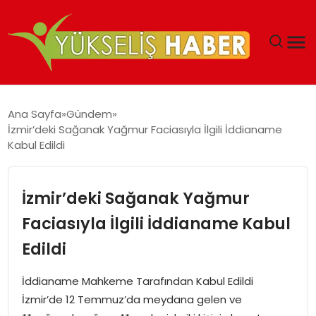
‘DUBAI’NIN SERBEST BÖLGELERI YATIRIMCILARIN
Ana Sayfa
Gündem
MALIYETLERINI AZALTIYOR’
İzmir’deki Sağanak Yağmur Faciasıyla İlgili İddianame
Kabul Edildi
İzmir’deki Sağanak Yağmur
Faciasıyla İlgili İddianame Kabul
Edildi
İddianame Mahkeme Tarafından Kabul Edildi
İzmir’de 12 Temmuz’da meydana gelen ve