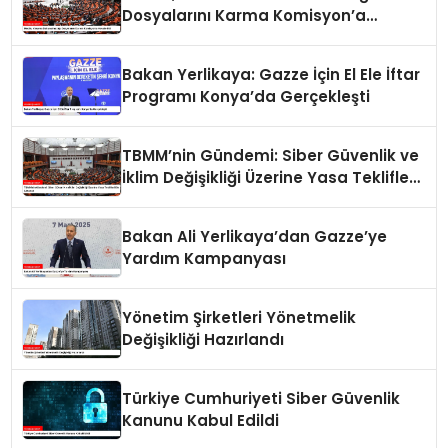
Dosyalarını Karma Komisyon’a
Havale Etti
Bakan Yerlikaya: Gazze İçin El Ele İftar
Programı Konya’da Gerçekleşti
TBMM’nin Gündemi: Siber Güvenlik ve
İklim Değişikliği Üzerine Yasa Teklifleri
Ele Alınacak
Bakan Ali Yerlikaya’dan Gazze’ye
Yardım Kampanyası
Yönetim Şirketleri Yönetmelik
Değişikliği Hazırlandı
Türkiye Cumhuriyeti Siber Güvenlik
Kanunu Kabul Edildi