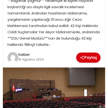
**sağanak yağmur** nedeniyle iki kişinin hayatını
kaybettiği acı olayla ilgili savcılık incelemesi
tamamlandı. Ardından hazırlanan iddianame,
yargılamanın yapılacağı 10’uncu Ağır Ceza
Mahkemesi tarafından kabul edildi. 42 Kişi Hakkında
Ciddi Suçlamalar Yer Alıyor İddianamede, aralarında
**İZSU Genel Müdürü**’nün de bulunduğu 42 kişi
hakkında ‘Bilinçli taksirle…
haber
Paylaş
16 Ağustos 2024