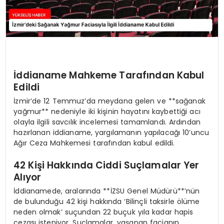
İddianame Mahkeme Tarafından Kabul
Edildi
İzmir’de 12 Temmuz’da meydana gelen ve **sağanak
yağmur** nedeniyle iki kişinin hayatını kaybettiği acı
olayla ilgili savcılık incelemesi tamamlandı. Ardından
hazırlanan iddianame, yargılamanın yapılacağı 10’uncu
Ağır Ceza Mahkemesi tarafından kabul edildi.
42 Kişi Hakkında Ciddi Suçlamalar Yer
Alıyor
İddianamede, aralarında **İZSU Genel Müdürü**’nün
de bulunduğu 42 kişi hakkında ‘Bilinçli taksirle ölüme
neden olmak’ suçundan 22 buçuk yıla kadar hapis
cezası isteniyor. Suçlamalar, yaşanan facianın