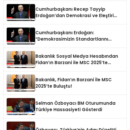
Cumhurbaşkanı Recep Tayyip
Erdoğan’dan Demokrasi ve Eleştiri
Vurgusu
Cumhurbaşkanı Erdoğan:
“Demokrasimizin Standartlarını
Yükselten Biziz”
Bakanlık Sosyal Medya Hesabından
Fidan’ın Barzani ile MSC 2025’te
Buluştuğu Paylaşıldı
Bakanlık, Fidan’ın Barzani İle MSC
2025’te Buluştu!
Selman Özboyacı BM Oturumunda
Türkiye Hassasiyeti Gösterdi
Özboyacı, Türkiye’nin Adını Düzeltti