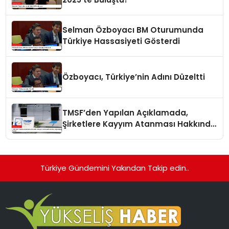
Selman Özboyacı BM Oturumunda
Türkiye Hassasiyeti Gösterdi
Özboyacı, Türkiye’nin Adını Düzeltti
TMSF’den Yapılan Açıklamada,
Şirketlere Kayyım Atanması Hakkında
Doğru Bilgiler Verildi
Türkiye Gündemini Yakından Takip edin..