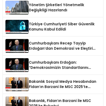
Yönetim Şirketleri Yönetmelik
Değişikliği Hazırlandı
Türkiye Cumhuriyeti Siber Güvenlik
Kanunu Kabul Edildi
Cumhurbaşkanı Recep Tayyip
Erdoğan’dan Demokrasi ve Eleştiri
Vurgusu
Cumhurbaşkanı Erdoğan:
“Demokrasimizin Standartlarını
Yükselten Biziz”
Bakanlık Sosyal Medya Hesabından
Fidan’ın Barzani ile MSC 2025’te
Buluştuğu Paylaşıldı
Bakanlık, Fidan’ın Barzani İle MSC
2025’te Buluştu!