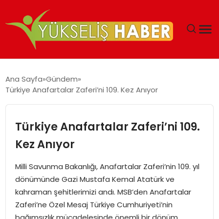
‘DUBAI’NIN SERBEST BÖLGELERI YATIRIMCILARIN
Ana Sayfa
Gündem
MALIYETLERINI AZALTIYOR’
Türkiye Anafartalar Zaferi’ni 109. Kez Anıyor
Türkiye Anafartalar Zaferi’ni 109.
Kez Anıyor
Milli Savunma Bakanlığı, Anafartalar Zaferi’nin 109. yıl
dönümünde Gazi Mustafa Kemal Atatürk ve
kahraman şehitlerimizi andı. MSB’den Anafartalar
Zaferi’ne Özel Mesaj Türkiye Cumhuriyeti’nin
bağımsızlık mücadelesinde önemli bir dönüm