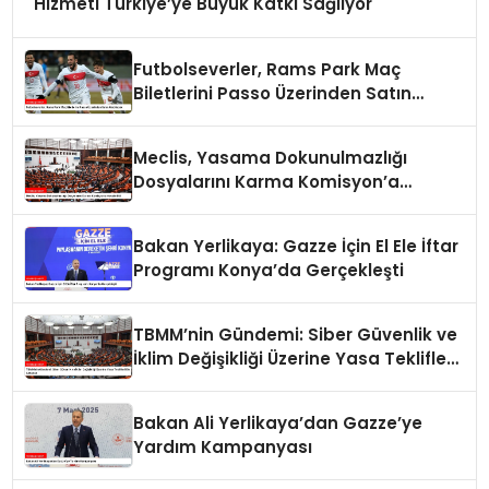
Hizmeti Türkiye’ye Büyük Katkı Sağlıyor
Futbolseverler, Rams Park Maç
Biletlerini Passo Üzerinden Satın
Alabilecek
Meclis, Yasama Dokunulmazlığı
Dosyalarını Karma Komisyon’a
Havale Etti
Bakan Yerlikaya: Gazze İçin El Ele İftar
Programı Konya’da Gerçekleşti
TBMM’nin Gündemi: Siber Güvenlik ve
İklim Değişikliği Üzerine Yasa Teklifleri
Ele Alınacak
Bakan Ali Yerlikaya’dan Gazze’ye
Yardım Kampanyası