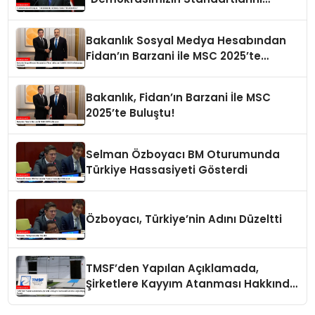
Yükselten Biziz”
Bakanlık Sosyal Medya Hesabından
Fidan’ın Barzani ile MSC 2025’te
Buluştuğu Paylaşıldı
Bakanlık, Fidan’ın Barzani İle MSC
2025’te Buluştu!
Selman Özboyacı BM Oturumunda
Türkiye Hassasiyeti Gösterdi
Özboyacı, Türkiye’nin Adını Düzeltti
TMSF’den Yapılan Açıklamada,
Şirketlere Kayyım Atanması Hakkında
Doğru Bilgiler Verildi