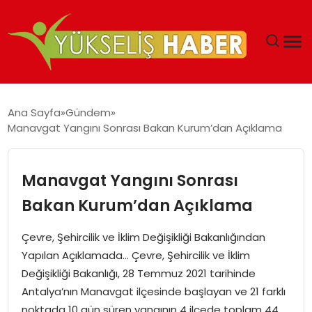
‘DUBAI’NIN SERBEST BÖLGELERI YATIRIMCILARIN
Ana Sayfa
Gündem
MALIYETLERINI AZALTIYOR’
Manavgat Yangını Sonrası Bakan Kurum’dan Açıklama
Manavgat Yangını Sonrası
Bakan Kurum’dan Açıklama
Çevre, Şehircilik ve İklim Değişikliği Bakanlığından
Yapılan Açıklamada… Çevre, Şehircilik ve İklim
Değişikliği Bakanlığı, 28 Temmuz 2021 tarihinde
Antalya’nın Manavgat ilçesinde başlayan ve 21 farklı
noktada 10 gün süren yangının 4 ilçede toplam 44