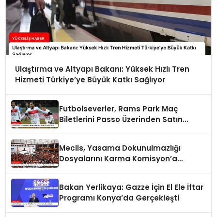
Ulaştırma ve Altyapı Bakanı: Yüksek Hızlı Tren
Hizmeti Türkiye’ye Büyük Katkı Sağlıyor
Futbolseverler, Rams Park Maç
Biletlerini Passo Üzerinden Satın
Alabilecek
Meclis, Yasama Dokunulmazlığı
Dosyalarını Karma Komisyon’a
Havale Etti
Bakan Yerlikaya: Gazze İçin El Ele İftar
Programı Konya’da Gerçekleşti