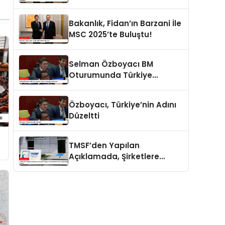
ile MSC 2025’te Buluştuğu
Paylaşıldı
Bakanlık, Fidan’ın Barzani İle
MSC 2025’te Buluştu!
Selman Özboyacı BM
Oturumunda Türkiye
Hassasiyeti Gösterdi
Özboyacı, Türkiye’nin Adını
Düzeltti
TMSF’den Yapılan
Açıklamada, Şirketlere
i
Kayyım Atanması Hakkında
Doğru Bilgiler Verildi