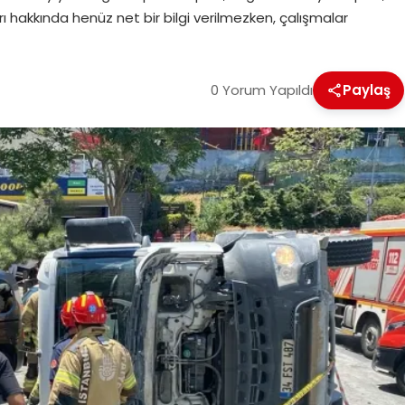
 hakkında henüz net bir bilgi verilmezken, çalışmalar
0 Yorum Yapıldı
Paylaş