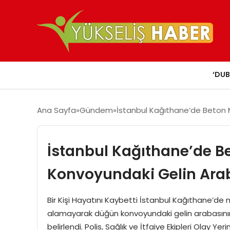
‘DUB
Ana Sayfa
Gündem
İstanbul Kağıthane’de Beton M
İstanbul Kağıthane’de B
Konvoyundaki Gelin Araba
Bir Kişi Hayatını Kaybetti İstanbul Kağıthane’de
alamayarak düğün konvoyundaki gelin arabasının üz
belirlendi. Polis, Sağlık ve İtfaiye Ekipleri Olay Yer