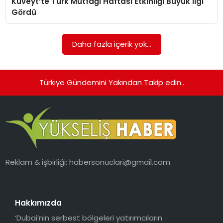
Kuveyt’te Türk Mutfağı Haftası Etkinliği Büyük İlgi
Gördü
Daha fazla içerik yok...
Türkiye Gündemini Yakından Takip edin..
Reklam & işbirliği:
habersonuclari@gmail.com
Hakkımızda
‘Dubai’nin serbest bölgeleri yatırımcıların