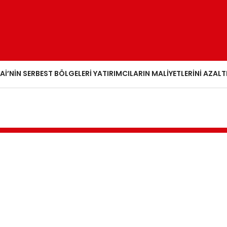
AI’NIN SERBEST BÖLGELERI YATIRIMCILARIN MALIYETLERINI AZALT