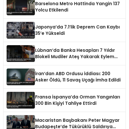
Barselona Metro Hattinda Yangin 137
Yolcu Etkilendi
Japonya’da 7.1’lik Deprem Can Kaybı
35’e Yükseldi
Lübnan’da Banka Hesapları 7 Yıldır
Blokeli Mudiler Ateş Yakarak Eylem
Yaptı
İran’dan ABD Ordusu İddiası: 200
Asker Öldü, 11 Savaş Uçağı İmha Edildi
Fransa İspanya’da Orman Yangınları
300 Bin Kişiyi Tahliye Ettirdi
Macaristan Başbakanı Peter Magyar
Budapeşte’de Tükürüklü Saldırıya