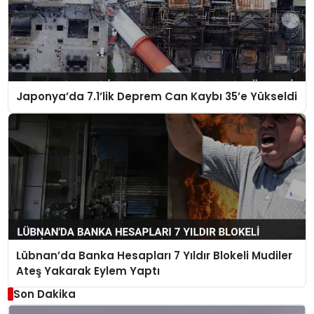
Japonya’da 7.1’lik Deprem Can Kaybı 35’e Yükseldi
Lübnan’da Banka Hesapları 7 Yıldır Blokeli Mudiler
Ateş Yakarak Eylem Yaptı
Son Dakika