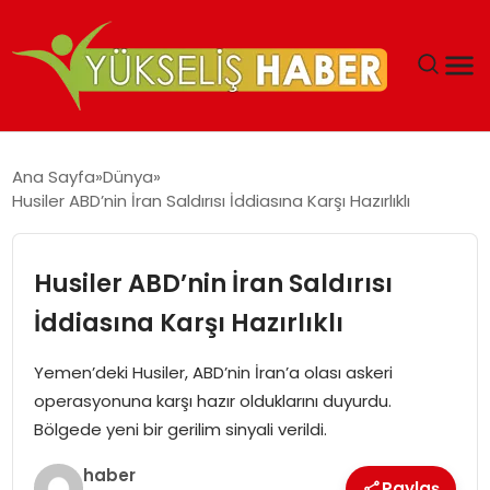
‘DUBAI’NIN SERBEST BÖLGELERI YATIRIMCILARIN
Ana Sayfa
Dünya
MALIYETLERINI AZALTIYOR’
Husiler ABD’nin İran Saldırısı İddiasına Karşı Hazırlıklı
Husiler ABD’nin İran Saldırısı
İddiasına Karşı Hazırlıklı
Yemen’deki Husiler, ABD’nin İran’a olası askeri
operasyonuna karşı hazır olduklarını duyurdu.
Bölgede yeni bir gerilim sinyali verildi.
haber
Paylaş