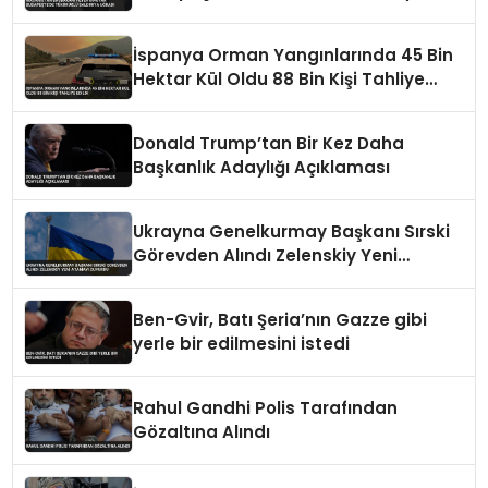
Uğradı
İspanya Orman Yangınlarında 45 Bin
Hektar Kül Oldu 88 Bin Kişi Tahliye
Edildi
Donald Trump’tan Bir Kez Daha
Başkanlık Adaylığı Açıklaması
Ukrayna Genelkurmay Başkanı Sırski
Görevden Alındı Zelenskiy Yeni
Atamayı Duyurdu
Ben-Gvir, Batı Şeria’nın Gazze gibi
yerle bir edilmesini istedi
Rahul Gandhi Polis Tarafından
Gözaltına Alındı