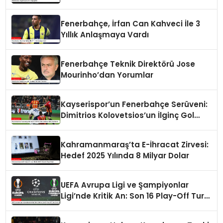
Fenerbahçe, İrfan Can Kahveci İle 3
Yıllık Anlaşmaya Vardı
Fenerbahçe Teknik Direktörü Jose
Mourinho’dan Yorumlar
Kayserispor’un Fenerbahçe Serüveni:
Dimitrios Kolovetsios’un İlginç Gol
Serisi
Kahramanmaraş’ta E-İhracat Zirvesi:
Hedef 2025 Yılında 8 Milyar Dolar
UEFA Avrupa Ligi ve Şampiyonlar
Ligi’nde Kritik An: Son 16 Play-Off Turu
Kura Çekimi