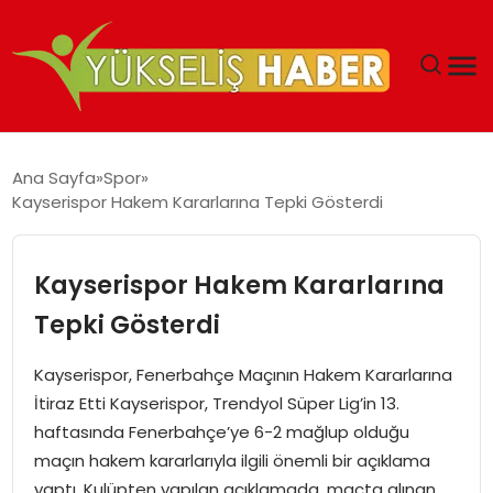
‘DUBAI’NIN SERBEST BÖLGELERI YATIRIMCILARIN
Ana Sayfa
Spor
MALIYETLERINI AZALTIYOR’
Kayserispor Hakem Kararlarına Tepki Gösterdi
Kayserispor Hakem Kararlarına
Tepki Gösterdi
Kayserispor, Fenerbahçe Maçının Hakem Kararlarına
İtiraz Etti Kayserispor, Trendyol Süper Lig’in 13.
haftasında Fenerbahçe’ye 6-2 mağlup olduğu
maçın hakem kararlarıyla ilgili önemli bir açıklama
yaptı. Kulüpten yapılan açıklamada, maçta alınan