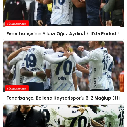
Fenerbahçe’nin Yıldızı Oğuz Aydın, İlk 11’de Parladı!
Fenerbahçe, Bellona Kayserispor’u 6-2 Mağlup Etti