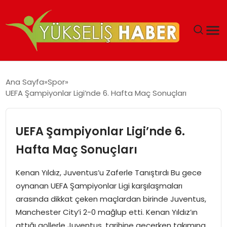
‘DUBAI’NIN SERBEST BÖLGELERI YATIRIMCILARIN
Ana Sayfa
Spor
MALIYETLERINI AZALTIYOR’
UEFA Şampiyonlar Ligi’nde 6. Hafta Maç Sonuçları
UEFA Şampiyonlar Ligi’nde 6.
Hafta Maç Sonuçları
Kenan Yıldız, Juventus’u Zaferle Tanıştırdı Bu gece
oynanan UEFA Şampiyonlar Ligi karşılaşmaları
arasında dikkat çeken maçlardan birinde Juventus,
Manchester City’i 2-0 mağlup etti. Kenan Yıldız’ın
attığı gollerle Juventus, tarihine geçerken takımına