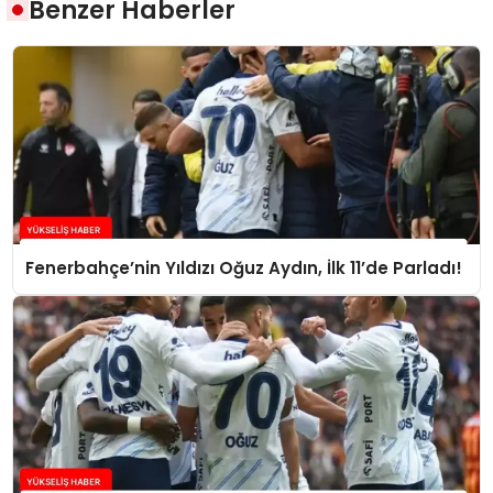
Benzer Haberler
Fenerbahçe’nin Yıldızı Oğuz Aydın, İlk 11’de Parladı!