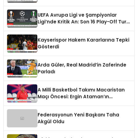
UEFA Avrupa Ligi ve Şampiyonlar
Ligi’nde Kritik An: Son 16 Play-Off Turu
Kura Çekimi
Kayserispor Hakem Kararlarına Tepki
Gösterdi
Arda Güler, Real Madrid’in Zaferinde
Parladı
A Milli Basketbol Takımı Macaristan
Maçı Öncesi: Ergin Ataman’ın
Değerlendirmesi
Federasyonun Yeni Başkanı Taha
Akgül Oldu