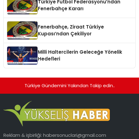
Türkiye Futbol Federasyonu’ndan
Fenerbahçe Kararı
Fenerbahçe, Ziraat Türkiye
Kupası’ndan Çekiliyor
Milli Haltercilerin Geleceğe Yönelik
Hedefleri
Türkiye Gündemini Yakından Takip edin..
Reklam & işbirliği:
habersonuclari@gmail.com