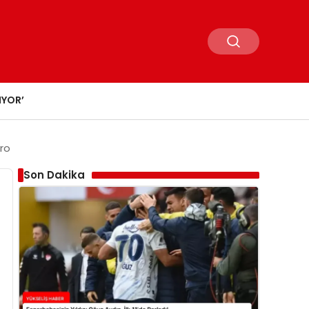
IYOR’
uro
Son Dakika