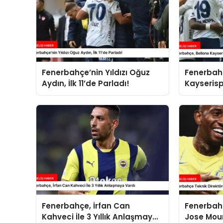
Fenerbahçe’nin Yıldızı Oğuz
Fenerbah
Aydın, İlk 11’de Parladı!
Kayserisp
Fenerbahçe, İrfan Can
Fenerbahç
Kahveci İle 3 Yıllık Anlaşmaya
Jose Mou