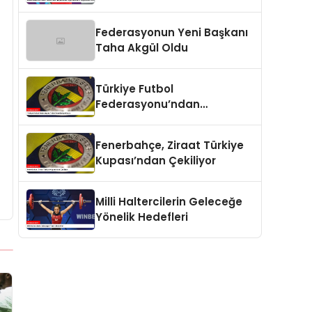
Ergin Ataman’ın
Değerlendirmesi
Federasyonun Yeni Başkanı
Taha Akgül Oldu
Türkiye Futbol
Federasyonu’ndan
Fenerbahçe Kararı
Fenerbahçe, Ziraat Türkiye
Kupası’ndan Çekiliyor
Milli Haltercilerin Geleceğe
Yönelik Hedefleri