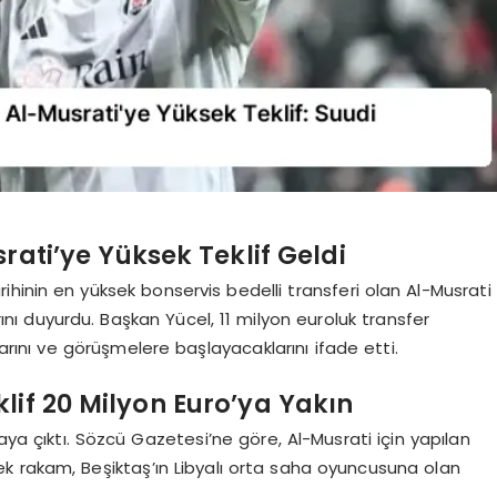
ati’ye Yüksek Teklif Geldi
ihinin en yüksek bonservis bedelli transferi olan Al-Musrati
arını duyurdu. Başkan Yücel, 11 milyon euroluk transfer
arını ve görüşmelere başlayacaklarını ifade etti.
lif 20 Milyon Euro’ya Yakın
aya çıktı. Sözcü Gazetesi’ne göre, Al-Musrati için yapılan
sek rakam, Beşiktaş’ın Libyalı orta saha oyuncusuna olan