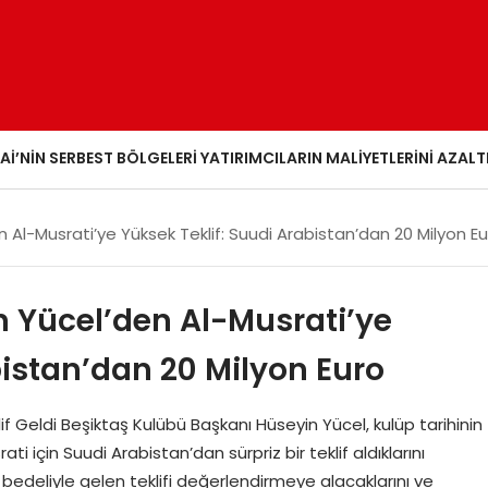
AI’NIN SERBEST BÖLGELERI YATIRIMCILARIN MALIYETLERINI AZALT
 Al-Musrati’ye Yüksek Teklif: Suudi Arabistan’dan 20 Milyon E
n Yücel’den Al-Musrati’ye
bistan’dan 20 Milyon Euro
 Geldi Beşiktaş Kulübü Başkanı Hüseyin Yücel, kulüp tarihinin
i için Suudi Arabistan’dan sürpriz bir teklif aldıklarını
 bedeliyle gelen teklifi değerlendirmeye alacaklarını ve