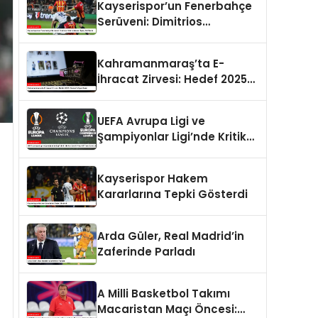
Kayserispor’un Fenerbahçe
Serüveni: Dimitrios
Kolovetsios’un İlginç Gol
Serisi
Kahramanmaraş’ta E-
İhracat Zirvesi: Hedef 2025
Yılında 8 Milyar Dolar
UEFA Avrupa Ligi ve
Şampiyonlar Ligi’nde Kritik
An: Son 16 Play-Off Turu
Kura Çekimi
Kayserispor Hakem
Kararlarına Tepki Gösterdi
Arda Güler, Real Madrid’in
Zaferinde Parladı
A Milli Basketbol Takımı
Macaristan Maçı Öncesi: