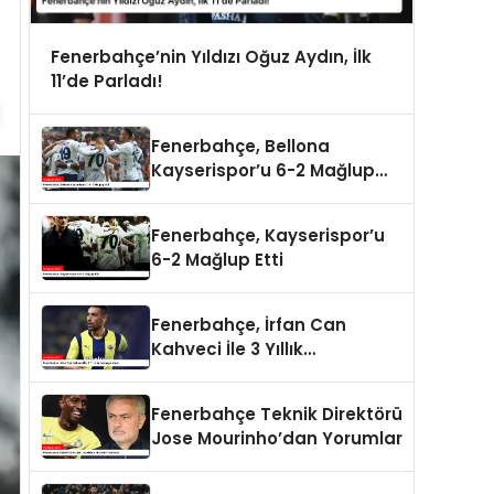
Fenerbahçe’nin Yıldızı Oğuz Aydın, İlk
11’de Parladı!
Fenerbahçe, Bellona
Kayserispor’u 6-2 Mağlup
Etti
Fenerbahçe, Kayserispor’u
6-2 Mağlup Etti
Fenerbahçe, İrfan Can
Kahveci İle 3 Yıllık
Anlaşmaya Vardı
Fenerbahçe Teknik Direktörü
Jose Mourinho’dan Yorumlar