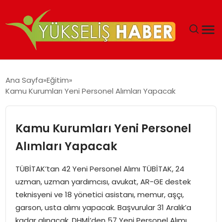
‘DUBAI’NIN SERBEST BÖLGELERI YATIRIMCILARIN
Ana Sayfa
Eğitim
MALIYETLERINI AZALTIYOR’
Kamu Kurumları Yeni Personel Alımları Yapacak
Kamu Kurumları Yeni Personel
Alımları Yapacak
TÜBİTAK’tan 42 Yeni Personel Alımı TÜBİTAK, 24
uzman, uzman yardımcısı, avukat, AR-GE destek
teknisyeni ve 18 yönetici asistanı, memur, aşçı,
garson, usta alımı yapacak. Başvurular 31 Aralık’a
kadar alınacak. DHMİ’den 57 Yeni Personel Alımı