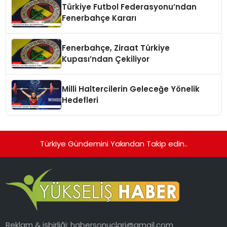
Türkiye Futbol Federasyonu’ndan
Fenerbahçe Kararı
Fenerbahçe, Ziraat Türkiye
Kupası’ndan Çekiliyor
Milli Haltercilerin Geleceğe Yönelik
Hedefleri
Türkiye Gündemini Yakından Takip edin..
Reklam & işbirliği:
habersonuclari@gmail.com