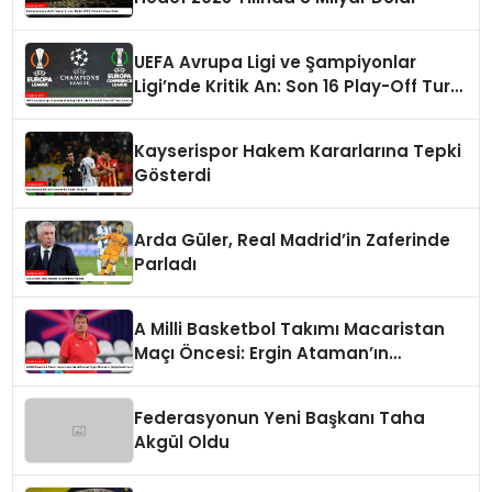
UEFA Avrupa Ligi ve Şampiyonlar
Ligi’nde Kritik An: Son 16 Play-Off Turu
Kura Çekimi
Kayserispor Hakem Kararlarına Tepki
Gösterdi
Arda Güler, Real Madrid’in Zaferinde
Parladı
A Milli Basketbol Takımı Macaristan
Maçı Öncesi: Ergin Ataman’ın
Değerlendirmesi
Federasyonun Yeni Başkanı Taha
Akgül Oldu