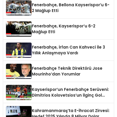
Fenerbahçe, Bellona Kayserispor’u 6-
2 Mağlup Etti
Fenerbahçe, Kayserispor’u 6-2
Mağlup Etti
Fenerbahçe, İrfan Can Kahveci İle 3
Yıllık Anlaşmaya Vardı
Fenerbahçe Teknik Direktörü Jose
Mourinho’dan Yorumlar
Kayserispor’un Fenerbahçe Serüveni:
Dimitrios Kolovetsios’un İlginç Gol
Serisi
Kahramanmaraş’ta E-İhracat Zirvesi:
Hedef 2025 Yılında 8 Milyar Dolar