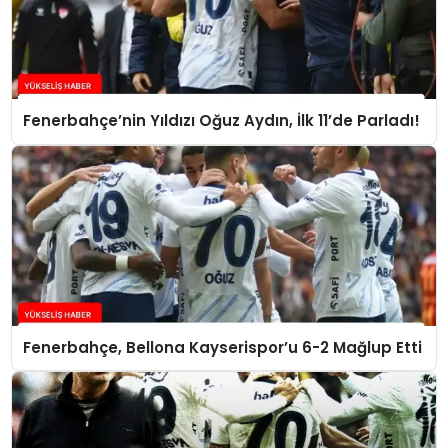
Fenerbahçe’nin Yıldızı Oğuz Aydın, İlk 11’de Parladı!
Fenerbahçe, Bellona Kayserispor’u 6-2 Mağlup Etti