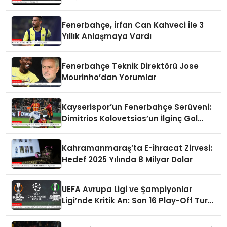
Fenerbahçe, İrfan Can Kahveci İle 3
Yıllık Anlaşmaya Vardı
Fenerbahçe Teknik Direktörü Jose
Mourinho’dan Yorumlar
Kayserispor’un Fenerbahçe Serüveni:
Dimitrios Kolovetsios’un İlginç Gol
Serisi
Kahramanmaraş’ta E-İhracat Zirvesi:
Hedef 2025 Yılında 8 Milyar Dolar
UEFA Avrupa Ligi ve Şampiyonlar
Ligi’nde Kritik An: Son 16 Play-Off Turu
Kura Çekimi