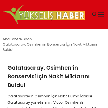
‘DUBAI’NIN SERBEST BÖLGELERI YATIRIMCILARIN
Ana Sayfa
Spor
MALIYETLERINI AZALTIYOR’
Galatasaray, Osimhen’in Bonservisi İçin Nakit Miktarını
Buldu!
Galatasaray, Osimhen’in
Bonservisi İçin Nakit Miktarını
Buldu!
Galatasaray’ın Osimhen İçin Nakit Bulma İddiası
Galatasaray yönetiminin, Victor Osimhen’in