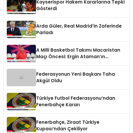
Kayserispor Hakem Kararlarına Tepki
Gösterdi
Arda Güler, Real Madrid’in Zaferinde
Parladı
A Milli Basketbol Takımı Macaristan
Maçı Öncesi: Ergin Ataman’ın
Değerlendirmesi
Federasyonun Yeni Başkanı Taha
Akgül Oldu
Türkiye Futbol Federasyonu’ndan
Fenerbahçe Kararı
Fenerbahçe, Ziraat Türkiye
Kupası’ndan Çekiliyor