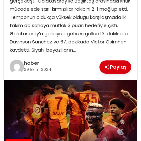
gerçekleşti. Galatasaray ile Beşiktaş arasındaki kritik
mücadelede sarı-kırmızılılar rakibini 2-1 mağlup etti.
Temponun oldukça yüksek olduğu karşılaşmada iki
takım da sahaya mutlak 3 puan hedefiyle çıktı.
Galatasaray’a galibiyeti getiren golleri 13. dakikada
Davinson Sanchez ve 67. dakikada Victor Osimhen
kaydetti. Siyah-beyazlılar’ın…
haber
Paylaş
29 Ekim 2024