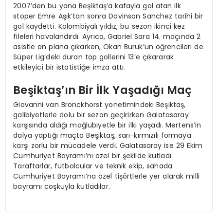
2007’den bu yana Beşiktaş’a kafayla gol atan ilk
stoper Emre Aşık’tan sonra Davinson Sanchez tarihi bir
gol kaydetti. Kolombiyalı yıldız, bu sezon ikinci kez
fileleri havalandırdı. Ayrıca, Gabriel Sara 14. maçında 2
asistle ön plana çıkarken, Okan Buruk’un öğrencileri de
Süper Lig’deki duran top gollerini 13’e çıkararak
etkileyici bir istatistiğe imza attı.
Beşiktaş’ın Bir İlk Yaşadığı Maç
Giovanni van Bronckhorst yönetimindeki Beşiktaş,
galibiyetlerle dolu bir sezon geçirirken Galatasaray
karşısında aldığı mağlubiyetle bir ilki yaşadı. Mertens’in
dalya yaptığı maçta Beşiktaş, sarı-kırmızılı formaya
karşı zorlu bir mücadele verdi. Galatasaray ise 29 Ekim
Cumhuriyet Bayramı’nı özel bir şekilde kutladı.
Taraftarlar, futbolcular ve teknik ekip, sahada
Cumhuriyet Bayramı’na özel tişörtlerle yer alarak milli
bayramı coşkuyla kutladılar.