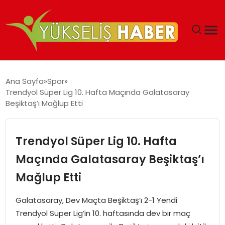
‘DUBAI’NIN SERBEST BÖLGELERI YATIRIMCILARIN
Ana Sayfa
Spor
MALIYETLERINI AZALTIYOR’
Trendyol Süper Lig 10. Hafta Maçında Galatasaray
Beşiktaş’ı Mağlup Etti
Trendyol Süper Lig 10. Hafta
Maçında Galatasaray Beşiktaş’ı
Mağlup Etti
Galatasaray, Dev Maçta Beşiktaş’ı 2-1 Yendi
Trendyol Süper Lig’in 10. haftasında dev bir maç