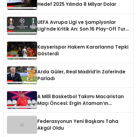
Hedef 2025 Yılında 8 Milyar Dolar
UEFA Avrupa Ligi ve Şampiyonlar
Ligi’nde Kritik An: Son 16 Play-Off Turu
Kura Çekimi
Kayserispor Hakem Kararlarına Tepki
Gösterdi
Arda Güler, Real Madrid’in Zaferinde
Parladı
A Milli Basketbol Takımı Macaristan
Maçı Öncesi: Ergin Ataman’ın
Değerlendirmesi
Federasyonun Yeni Başkanı Taha
Akgül Oldu