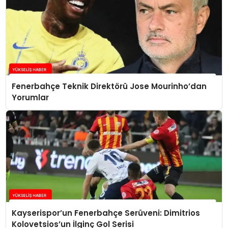
Fenerbahçe Teknik Direktörü Jose Mourinho’dan
Yorumlar
Kayserispor’un Fenerbahçe Serüveni: Dimitrios
Kolovetsios’un İlginç Gol Serisi