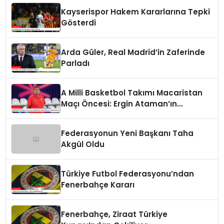
Kayserispor Hakem Kararlarına Tepki
Gösterdi
Arda Güler, Real Madrid’in Zaferinde
Parladı
A Milli Basketbol Takımı Macaristan
Maçı Öncesi: Ergin Ataman’ın
Değerlendirmesi
Federasyonun Yeni Başkanı Taha
Akgül Oldu
Türkiye Futbol Federasyonu’ndan
Fenerbahçe Kararı
Fenerbahçe, Ziraat Türkiye