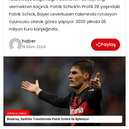
vermekten kaçındı. Patrik Schick’in Profili 28 yaşındaki
Patrik Schick, Bayer Leverkusen takımında rotasyon
oyuncusu olarak görev yapıyor. 2020 yılında 26
milyon Euro karşılığında…
haber
Paylaş
16 Ekim 2024