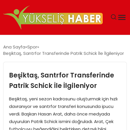
‘DUBAI’NIN SERBEST BÖLGELERI YATIRIMCILARIN
Ana Sayfa
Spor
MALIYETLERINI AZALTIYOR’
Beşiktaş, Santrfor Transferinde Patrik Schick İle İlgileniyor
Beşiktaş, Santrfor Transferinde
Patrik Schick İle İlgileniyor
Beşiktaş, yeni sezon kadrosunu oluşturmak için hızlı
davranıyor ve santrfor transferi konusunda ipucu
verdi. Başkan Hasan Arat, daha önce medyada
duyurulan Patrik Schick ismini doğruladı. Arat, Çek
futbolcuyu beğendiğini belirtirken detaylı bilgi