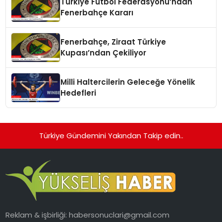
Türkiye Futbol Federasyonu’ndan
Fenerbahçe Kararı
Fenerbahçe, Ziraat Türkiye
Kupası’ndan Çekiliyor
Milli Haltercilerin Geleceğe Yönelik
Hedefleri
Türkiye Gündemini Yakından Takip edin..
Reklam & işbirliği:
habersonuclari@gmail.com