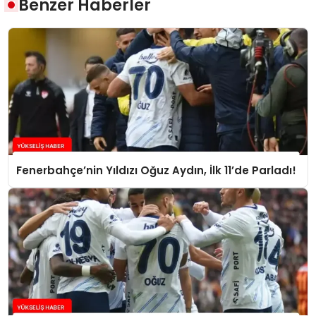
Benzer Haberler
Fenerbahçe’nin Yıldızı Oğuz Aydın, İlk 11’de Parladı!