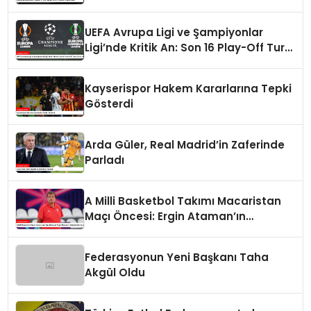
UEFA Avrupa Ligi ve Şampiyonlar
Ligi’nde Kritik An: Son 16 Play-Off Turu
Kura Çekimi
Kayserispor Hakem Kararlarına Tepki
Gösterdi
Arda Güler, Real Madrid’in Zaferinde
Parladı
A Milli Basketbol Takımı Macaristan
Maçı Öncesi: Ergin Ataman’ın
Değerlendirmesi
Federasyonun Yeni Başkanı Taha
Akgül Oldu