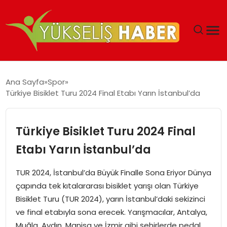
‘DUBAI’NIN SERBEST BÖLGELERI YATIRIMCILARIN
Ana Sayfa
Spor
MALIYETLERINI AZALTIYOR’
Türkiye Bisiklet Turu 2024 Final Etabı Yarın İstanbul’da
Türkiye Bisiklet Turu 2024 Final
Etabı Yarın İstanbul’da
TUR 2024, İstanbul’da Büyük Finalle Sona Eriyor Dünya
çapında tek kıtalararası bisiklet yarışı olan Türkiye
Bisiklet Turu (TUR 2024), yarın İstanbul’daki sekizinci
ve final etabıyla sona erecek. Yarışmacılar, Antalya,
Muğla, Aydın, Manisa ve İzmir gibi şehirlerde pedal