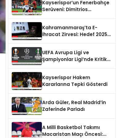
Kayserispor’un Fenerbahçe
Serüveni: Dimitrios
Kolovetsios’un İlginç Gol
Serisi
Kahramanmaraş’ta E-
İhracat Zirvesi: Hedef 2025
Yılında 8 Milyar Dolar
UEFA Avrupa Ligi ve
Şampiyonlar Ligi’nde Kritik
An: Son 16 Play-Off Turu
Kura Çekimi
Kayserispor Hakem
Kararlarına Tepki Gösterdi
Arda Güler, Real Madrid’in
Zaferinde Parladı
A Milli Basketbol Takımı
Macaristan Maçı Öncesi: