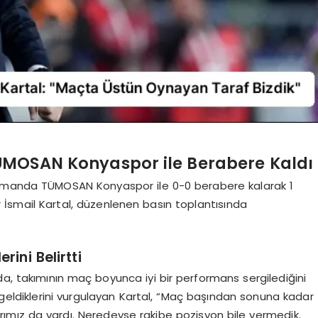
MOSAN Konyaspor ile Berabere Kaldı
asmanda TÜMOSAN Konyaspor ile 0-0 berabere kalarak 1
 İsmail Kartal, düzenlenen basın toplantısında
ini Belirtti
a, takımının maç boyunca iyi bir performans sergilediğini
 geldiklerini vurgulayan Kartal, “Maç başından sonuna kadar
rımız da vardı. Neredeyse rakibe pozisyon bile vermedik.