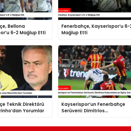
çe, Bellona
Fenerbahçe, Kayserispor’u 6-
or’u 6-2 Mağlup Etti
Mağlup Etti
e Teknik Direktörü
Kayserispor’un Fenerbahçe
rinho’dan Yorumlar
Serüveni: Dimitrios
Kolovetsios’un İlginç Gol Seris