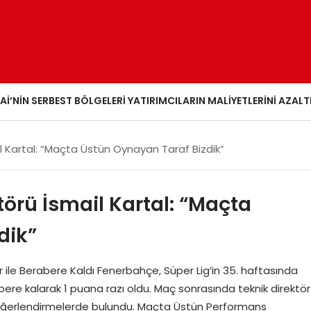
AI’NIN SERBEST BÖLGELERI YATIRIMCILARIN MALIYETLERINI AZALT
l Kartal: “Maçta Üstün Oynayan Taraf Bizdik”
örü İsmail Kartal: “Maçta
dik”
 Berabere Kaldı Fenerbahçe, Süper Lig’in 35. haftasında
 kalarak 1 puana razı oldu. Maç sonrasında teknik direktör
değerlendirmelerde bulundu. Maçta Üstün Performans