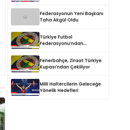
Ergin Ataman’ın
Değerlendirmesi
Federasyonun Yeni Başkanı
Taha Akgül Oldu
Türkiye Futbol
Federasyonu’ndan
Fenerbahçe Kararı
Fenerbahçe, Ziraat Türkiye
Kupası’ndan Çekiliyor
Milli Haltercilerin Geleceğe
Yönelik Hedefleri