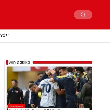
IYOR’
Son Dakika