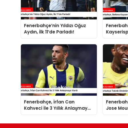
Fenerbahçe’nin Yıldızı Oğuz
Fenerbah
Aydın, İlk 11’de Parladı!
Kayserisp
Fenerbahçe, İrfan Can
Fenerbahç
Kahveci İle 3 Yıllık Anlaşmaya
Jose Mou
Vardı