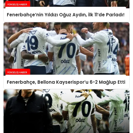
Fenerbahçe’nin Yıldızı Oğuz Aydın, İlk 11’de Parladı!
Fenerbahçe, Bellona Kayserispor’u 6-2 Mağlup Etti