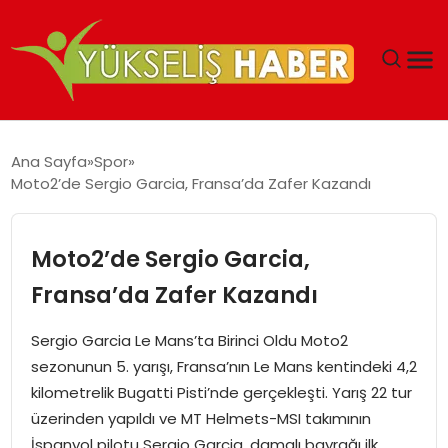
‘DUBAI’NIN SERBEST BÖLGELERI YATIRIMCILARIN
Ana Sayfa
Spor
MALIYETLERINI AZALTIYOR’
Moto2’de Sergio Garcia, Fransa’da Zafer Kazandı
Moto2’de Sergio Garcia,
Fransa’da Zafer Kazandı
Sergio Garcia Le Mans’ta Birinci Oldu Moto2
sezonunun 5. yarışı, Fransa’nın Le Mans kentindeki 4,2
kilometrelik Bugatti Pisti’nde gerçekleşti. Yarış 22 tur
üzerinden yapıldı ve MT Helmets-MSI takımının
İspanyol pilotu Sergio Garcia, damalı bayrağı ilk