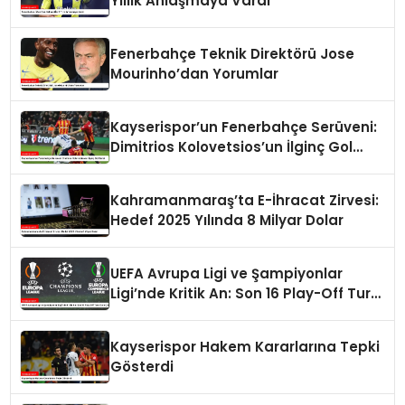
Yıllık Anlaşmaya Vardı
Fenerbahçe Teknik Direktörü Jose
Mourinho’dan Yorumlar
Kayserispor’un Fenerbahçe Serüveni:
Dimitrios Kolovetsios’un İlginç Gol
Serisi
Kahramanmaraş’ta E-İhracat Zirvesi:
Hedef 2025 Yılında 8 Milyar Dolar
UEFA Avrupa Ligi ve Şampiyonlar
Ligi’nde Kritik An: Son 16 Play-Off Turu
Kura Çekimi
Kayserispor Hakem Kararlarına Tepki
Gösterdi