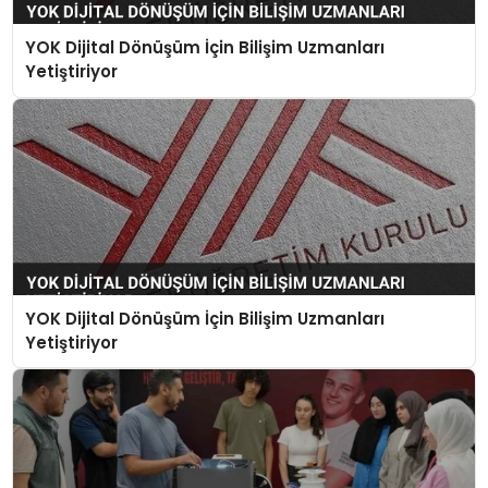
YOK Dijital Dönüşüm İçin Bilişim Uzmanları
Yetiştiriyor
YOK Dijital Dönüşüm İçin Bilişim Uzmanları
Yetiştiriyor