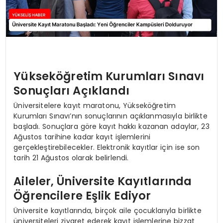
Yükseköğretim Kurumları Sınavı
Sonuçları Açıklandı
Üniversitelere kayıt maratonu, Yükseköğretim
Kurumları Sınavı’nın sonuçlarının açıklanmasıyla birlikte
başladı. Sonuçlara göre kayıt hakkı kazanan adaylar, 23
Ağustos tarihine kadar kayıt işlemlerini
gerçekleştirebilecekler. Elektronik kayıtlar için ise son
tarih 21 Ağustos olarak belirlendi.
Aileler, Üniversite Kayıtlarında
Öğrencilere Eşlik Ediyor
Üniversite kayıtlarında, birçok aile çocuklarıyla birlikte
üniversiteleri ziyaret ederek kayıt işlemlerine bizzat