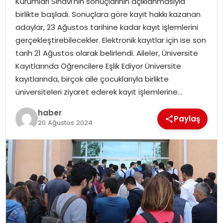
Kurumları Sınavı’nın sonuçlarının açıklanmasıyla
birlikte başladı. Sonuçlara göre kayıt hakkı kazanan
adaylar, 23 Ağustos tarihine kadar kayıt işlemlerini
gerçekleştirebilecekler. Elektronik kayıtlar için ise son
tarih 21 Ağustos olarak belirlendi. Aileler, Üniversite
Kayıtlarında Öğrencilere Eşlik Ediyor Üniversite
kayıtlarında, birçok aile çocuklarıyla birlikte
üniversiteleri ziyaret ederek kayıt işlemlerine…
haber
Paylaş
20 Ağustos 2024