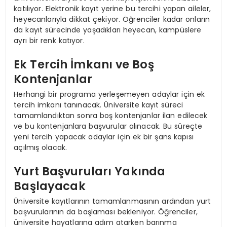
katılıyor. Elektronik kayıt yerine bu tercihi yapan aileler,
heyecanlarıyla dikkat çekiyor. Öğrenciler kadar onların
da kayıt sürecinde yaşadıkları heyecan, kampüslere
ayrı bir renk katıyor.
Ek Tercih İmkanı ve Boş
Kontenjanlar
Herhangi bir programa yerleşemeyen adaylar için ek
tercih imkanı tanınacak. Üniversite kayıt süreci
tamamlandıktan sonra boş kontenjanlar ilan edilecek
ve bu kontenjanlara başvurular alınacak. Bu süreçte
yeni tercih yapacak adaylar için ek bir şans kapısı
açılmış olacak.
Yurt Başvuruları Yakında
Başlayacak
Üniversite kayıtlarının tamamlanmasının ardından yurt
başvurularının da başlaması bekleniyor. Öğrenciler,
üniversite hayatlarına adım atarken barınma