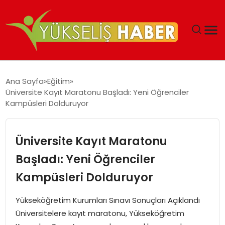
‘DUBAI’NIN SERBEST BÖLGELERI YATIRIMCILARIN
Ana Sayfa
Eğitim
MALIYETLERINI AZALTIYOR’
Üniversite Kayıt Maratonu Başladı: Yeni Öğrenciler
Kampüsleri Dolduruyor
Üniversite Kayıt Maratonu
Başladı: Yeni Öğrenciler
Kampüsleri Dolduruyor
Yükseköğretim Kurumları Sınavı Sonuçları Açıklandı
Üniversitelere kayıt maratonu, Yükseköğretim