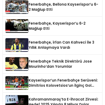
Fenerbahçe, Bellona Kayserispor’u 6-
2 Mağlup Etti
Fenerbahçe, Kayserispor’u 6-2
Mağlup Etti
Fenerbahçe, İrfan Can Kahveci İle 3
Yıllık Anlaşmaya Vardı
Fenerbahçe Teknik Direktörü Jose
Mourinho’dan Yorumlar
Kayserispor’un Fenerbahçe Serüveni:
Dimitrios Kolovetsios’un İlginç Gol
Serisi
Kahramanmaraş’ta E-İhracat Zirvesi:
Hedef 2025 Yılında 8 Milyar Dolar