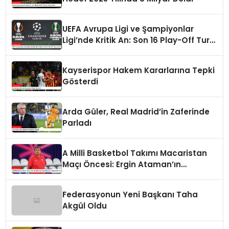
UEFA Avrupa Ligi ve Şampiyonlar
Ligi’nde Kritik An: Son 16 Play-Off Turu
Kura Çekimi
Kayserispor Hakem Kararlarına Tepki
Gösterdi
Arda Güler, Real Madrid’in Zaferinde
Parladı
A Milli Basketbol Takımı Macaristan
Maçı Öncesi: Ergin Ataman’ın
Değerlendirmesi
Federasyonun Yeni Başkanı Taha
Akgül Oldu