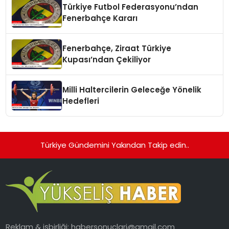
Türkiye Futbol Federasyonu’ndan
Fenerbahçe Kararı
Fenerbahçe, Ziraat Türkiye
Kupası’ndan Çekiliyor
Milli Haltercilerin Geleceğe Yönelik
Hedefleri
Türkiye Gündemini Yakından Takip edin..
Reklam & işbirliği:
habersonuclari@gmail.com