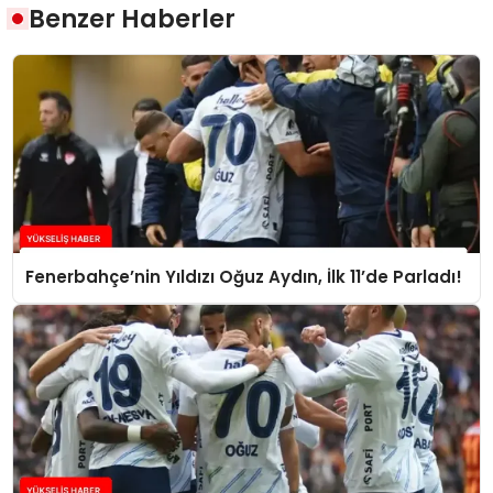
Benzer Haberler
Fenerbahçe’nin Yıldızı Oğuz Aydın, İlk 11’de Parladı!