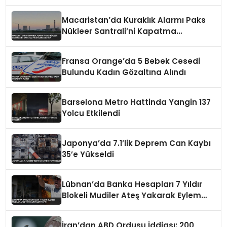
Dönüşler Başladı
Macaristan’da Kuraklık Alarmı Paks
Nükleer Santrali’ni Kapatma
Noktasına Getirdi
Fransa Orange’da 5 Bebek Cesedi
Bulundu Kadın Gözaltına Alındı
Barselona Metro Hattinda Yangin 137
Yolcu Etkilendi
Japonya’da 7.1’lik Deprem Can Kaybı
35’e Yükseldi
Lübnan’da Banka Hesapları 7 Yıldır
Blokeli Mudiler Ateş Yakarak Eylem
Yaptı
İran’dan ABD Ordusu İddiası: 200