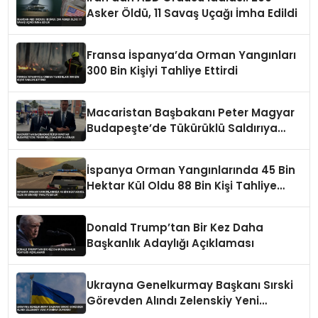
Asker Öldü, 11 Savaş Uçağı İmha Edildi
Fransa İspanya’da Orman Yangınları
300 Bin Kişiyi Tahliye Ettirdi
Macaristan Başbakanı Peter Magyar
Budapeşte’de Tükürüklü Saldırıya
Uğradı
İspanya Orman Yangınlarında 45 Bin
Hektar Kül Oldu 88 Bin Kişi Tahliye
Edildi
Donald Trump’tan Bir Kez Daha
Başkanlık Adaylığı Açıklaması
Ukrayna Genelkurmay Başkanı Sırski
Görevden Alındı Zelenskiy Yeni
Atamayı Duyurdu