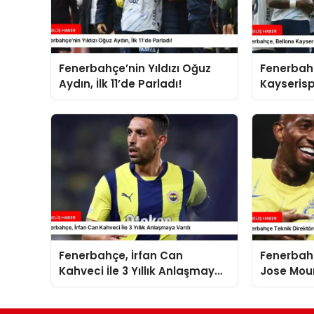
Fenerbahçe’nin Yıldızı Oğuz
Fenerbah
Aydın, İlk 11’de Parladı!
Kayserisp
Fenerbahçe, İrfan Can
Fenerbahç
Kahveci İle 3 Yıllık Anlaşmaya
Jose Mou
Vardı