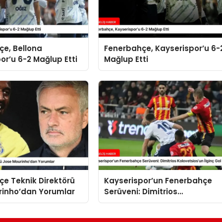
çe, Bellona
Fenerbahçe, Kayserispor’u 6-
or’u 6-2 Mağlup Etti
Mağlup Etti
e Teknik Direktörü
Kayserispor’un Fenerbahçe
rinho’dan Yorumlar
Serüveni: Dimitrios
Kolovetsios’un İlginç Gol Seris