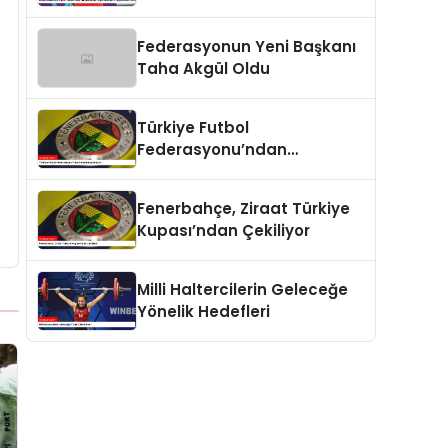
Ergin Ataman’ın
Değerlendirmesi
Federasyonun Yeni Başkanı
Taha Akgül Oldu
Türkiye Futbol
Federasyonu’ndan
Fenerbahçe Kararı
Fenerbahçe, Ziraat Türkiye
Kupası’ndan Çekiliyor
Milli Haltercilerin Geleceğe
Yönelik Hedefleri