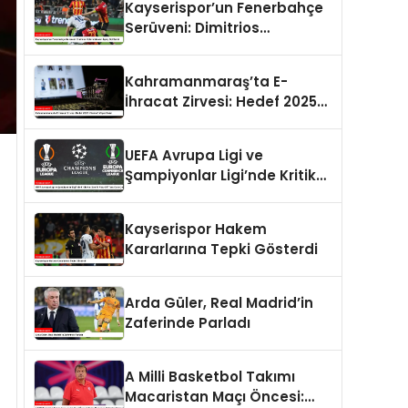
Kayserispor’un Fenerbahçe
Serüveni: Dimitrios
Kolovetsios’un İlginç Gol
Serisi
Kahramanmaraş’ta E-
İhracat Zirvesi: Hedef 2025
Yılında 8 Milyar Dolar
UEFA Avrupa Ligi ve
Şampiyonlar Ligi’nde Kritik
An: Son 16 Play-Off Turu
Kura Çekimi
Kayserispor Hakem
Kararlarına Tepki Gösterdi
Arda Güler, Real Madrid’in
Zaferinde Parladı
A Milli Basketbol Takımı
Macaristan Maçı Öncesi: