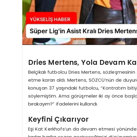
Dries Mertens, Yola Devam Ka
Belçikalı futbolcu Dries Mertens, sözleşmesini
etme kararı aldı. Mertens, SÖZCÜ’nün de duyur
konuşan 37 yaşındaki futbolcu, “Kontratım bitiy
söylemiştim. Ama görüşmeler iki ay önce başla
bırakayım?” ifadelerini kullandı.
Keyfini Çıkarıyor
Eşi Kat Kerkhofs’un da devam etmesi yönünde fiki
kadar harika sezon geçireceğimizi düşünemiy