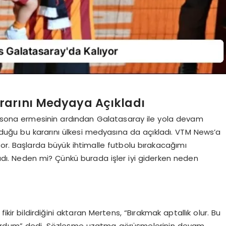
rarını Medyaya Açıkladı
n sona ermesinin ardından Galatasaray ile yola devam
duğu bu kararını ülkesi medyasına da açıkladı. VTM News’a
or. Başlarda büyük ihtimalle futbolu bırakacağımı
dı. Neden mi? Çünkü burada işler iyi giderken neden
r bildirdiğini aktaran Mertens, “Bırakmak aptallık olur. Bu
ordum” dedi. Sözleşme uzatma görüşmelerinin devam