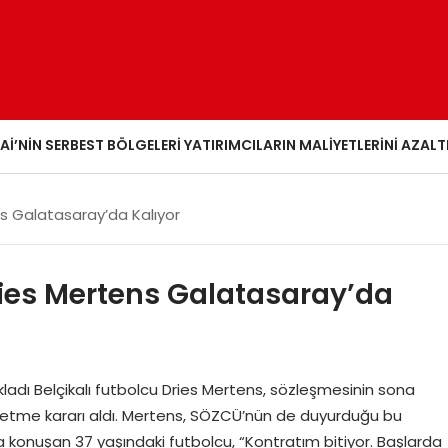
AI’NIN SERBEST BÖLGELERI YATIRIMCILARIN MALIYETLERINI AZALT
ens Galatasaray’da Kalıyor
Dries Mertens Galatasaray’da
adı Belçikalı futbolcu Dries Mertens, sözleşmesinin sona
etme kararı aldı. Mertens, SÖZCÜ’nün de duyurduğu bu
a konuşan 37 yaşındaki futbolcu, “Kontratım bitiyor. Başlarda