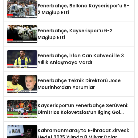
Fenerbahçe, Bellona Kayserispor’u 6-
2 Mağlup Etti
Fenerbahçe, Kayserispor’u 6-2
Mağlup Etti
Fenerbahçe, İrfan Can Kahveci İle 3
Yıllık Anlaşmaya Vardı
Fenerbahçe Teknik Direktörü Jose
Mourinho’dan Yorumlar
Kayserispor’un Fenerbahçe Serüveni:
Dimitrios Kolovetsios’un İlginç Gol
Serisi
Kahramanmaraş’ta E-İhracat Zirvesi:
Hedef 2025 Yılında 8 Milyar Dolar