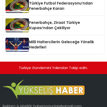
Türkiye Futbol Federasyonu’ndan
Fenerbahçe Kararı
Fenerbahçe, Ziraat Türkiye
Kupası’ndan Çekiliyor
Milli Haltercilerin Geleceğe Yönelik
Hedefleri
Türkiye Gündemini Yakından Takip edin..
Reklam & işbirliği:
habersonuclari@gmail.com