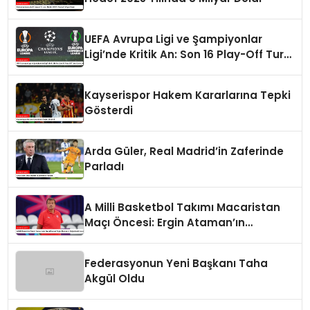
UEFA Avrupa Ligi ve Şampiyonlar
Ligi’nde Kritik An: Son 16 Play-Off Turu
Kura Çekimi
Kayserispor Hakem Kararlarına Tepki
Gösterdi
Arda Güler, Real Madrid’in Zaferinde
Parladı
A Milli Basketbol Takımı Macaristan
Maçı Öncesi: Ergin Ataman’ın
Değerlendirmesi
Federasyonun Yeni Başkanı Taha
Akgül Oldu