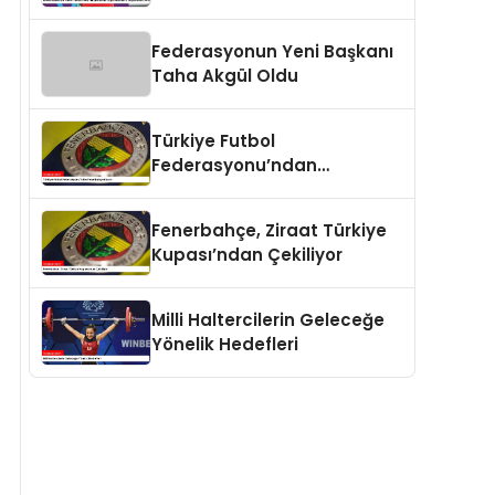
Ergin Ataman’ın
Değerlendirmesi
Federasyonun Yeni Başkanı
Taha Akgül Oldu
Türkiye Futbol
Federasyonu’ndan
Fenerbahçe Kararı
Fenerbahçe, Ziraat Türkiye
Kupası’ndan Çekiliyor
Milli Haltercilerin Geleceğe
Yönelik Hedefleri