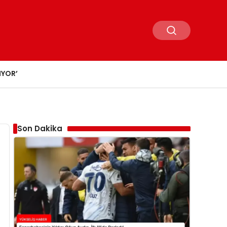
IYOR’
Son Dakika