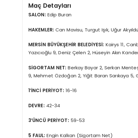
Maç Detayları
SALON:
Edip Buran
HAKEMLER:
Can Mavisu, Turgut Işık, Uğur Akyıldı
MERSİN BÜYÜKŞEHİR BELEDİYESİ:
Kairys 11, Can
Yazıcıoğlu 9, Deniz Çelen 2, Hüseyin Akın Kand
SİGORTAM NET:
Berkay Bayar 2, Serkan Menteşe 
9, Mehmet Özdoğan 2, Yiğit Baran Sarıkaya 5,
1’İNCİ PERİYOT:
16-16
DEVRE:
42-34
3’ÜNCÜ PERİYOT:
59-53
5 FAUL:
Engin Kalkan (Sigortam Net)