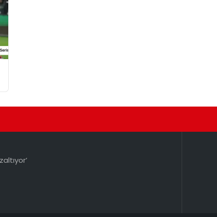
i
zaltıyor’