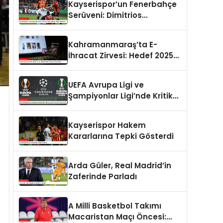
Kayserispor’un Fenerbahçe
Serüveni: Dimitrios
Kolovetsios’un İlginç Gol
Serisi
Kahramanmaraş’ta E-
İhracat Zirvesi: Hedef 2025
Yılında 8 Milyar Dolar
UEFA Avrupa Ligi ve
Şampiyonlar Ligi’nde Kritik
An: Son 16 Play-Off Turu
Kura Çekimi
Kayserispor Hakem
Kararlarına Tepki Gösterdi
Arda Güler, Real Madrid’in
Zaferinde Parladı
A Milli Basketbol Takımı
Macaristan Maçı Öncesi: