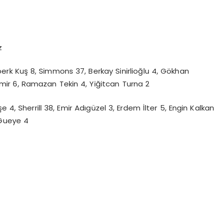
z
berk Kuş 8, Simmons 37, Berkay Sinirlioğlu 4, Gökhan
emir 6, Ramazan Tekin 4, Yiğitcan Turna 2
4, Sherrill 38, Emir Adıgüzel 3, Erdem İlter 5, Engin Kalkan
 Gueye 4