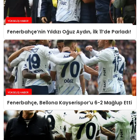
Fenerbahçe’nin Yıldızı Oğuz Aydın, İlk 11’de Parladı!
Fenerbahçe, Bellona Kayserispor’u 6-2 Mağlup Etti