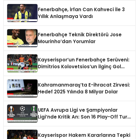
Fenerbahçe, İrfan Can Kahveci İle 3
Yıllık Anlaşmaya Vardı
Fenerbahçe Teknik Direktörü Jose
Mourinho’dan Yorumlar
Kayserispor’un Fenerbahçe Serüveni:
Dimitrios Kolovetsios’un İlginç Gol
Serisi
Kahramanmaraş’ta E-İhracat Zirvesi:
Hedef 2025 Yılında 8 Milyar Dolar
UEFA Avrupa Ligi ve Şampiyonlar
Ligi’nde Kritik An: Son 16 Play-Off Turu
Kura Çekimi
Kayserispor Hakem Kararlarına Tepki