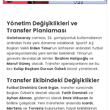
Yönetim Değişiklikleri ve
Transfer Planlaması
Galatasaray
camiası, 24. şampiyonluk kutlamalarının
ardından hızla yeni döneme odaklandı. Sportif A.Ş
Başkan Vekili
Erden Timur
‘un istifasının ardından futbol
operasyonlarında yeni isimler belirlendi. Timur’un
görevini devralacak isimler
İbrahim Hatipoğlu
ve
Maruf Güneş
olacak. Transfer operasyonlarını ise bu
kez
Kulüp Başkanı Dursun Özbek
bizzat yönetecek.
Transfer Ekibindeki Değişiklikler
Futbol Direktörü Cenk Ergün
, transfer sürecinde
Başkan Özbek’e destek olacak.
Fatih Demireli
ve
Ayhan Akman
, gözlemci olarak
Emre Utkucan
ile
birlikte çalışacak. Yeni transferler arasında
Icardi
,
Mertens
ve
Torreira
bulunurken, hayal kırıklıklarının