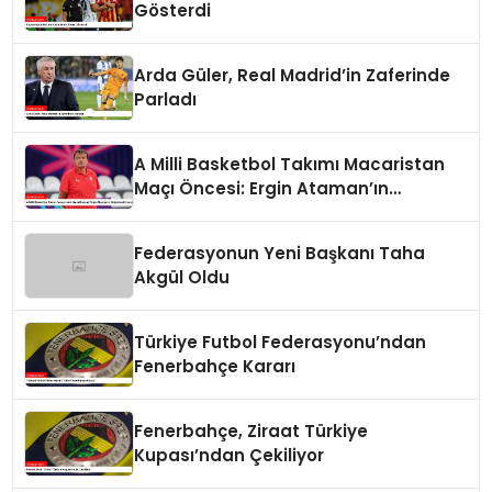
Gösterdi
Arda Güler, Real Madrid’in Zaferinde
Parladı
A Milli Basketbol Takımı Macaristan
Maçı Öncesi: Ergin Ataman’ın
Değerlendirmesi
Federasyonun Yeni Başkanı Taha
Akgül Oldu
Türkiye Futbol Federasyonu’ndan
Fenerbahçe Kararı
Fenerbahçe, Ziraat Türkiye
Kupası’ndan Çekiliyor