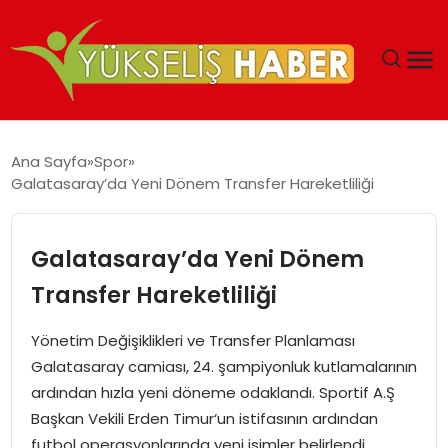
‘DUBAI’NIN SERBEST BÖLGELERI YATIRIMCILARIN
Ana Sayfa
Spor
MALIYETLERINI AZALTIYOR’
Galatasaray’da Yeni Dönem Transfer Hareketliliği
Galatasaray’da Yeni Dönem
Transfer Hareketliliği
Yönetim Değişiklikleri ve Transfer Planlaması
Galatasaray camiası, 24. şampiyonluk kutlamalarının
ardından hızla yeni döneme odaklandı. Sportif A.Ş
Başkan Vekili Erden Timur‘un istifasının ardından
futbol operasyonlarında yeni isimler belirlendi.