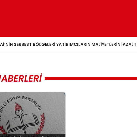
AI’NIN SERBEST BÖLGELERI YATIRIMCILARIN MALIYETLERINI AZALT
HABERLERI