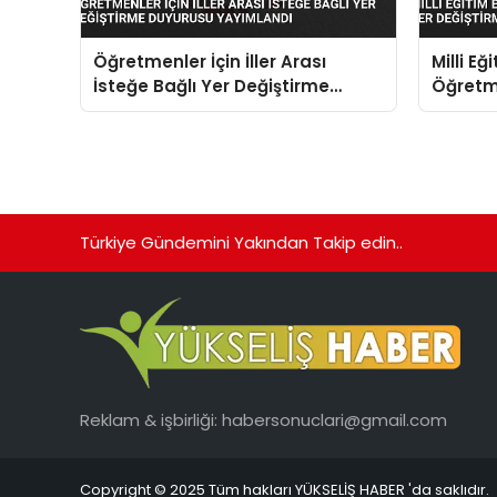
Öğretmenler İçin İller Arası
Milli Eğ
İsteğe Bağlı Yer Değiştirme
Öğretme
Duyurusu Yayımlandı
Değişt
Yayıml
Türkiye Gündemini Yakından Takip edin..
Reklam & işbirliği:
habersonuclari@gmail.com
Copyright © 2025 Tüm hakları YÜKSELİŞ HABER 'da saklıdır.