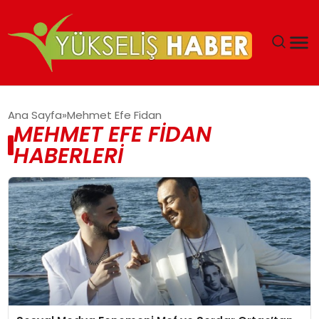
‘DUBAI’NIN SERBEST BÖLGELERI YATIRIMCILARIN
Ana Sayfa
Mehmet Efe Fidan
MALIYETLERINI AZALTIYOR’
MEHMET EFE FIDAN
HABERLERI