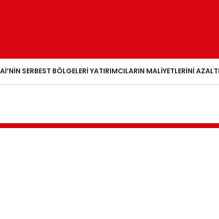
AI’NIN SERBEST BÖLGELERI YATIRIMCILARIN MALIYETLERINI AZALT