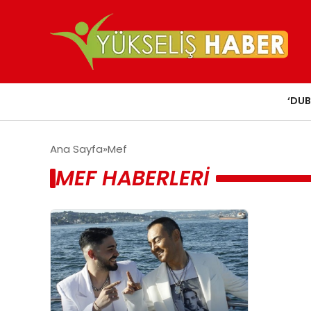
‘DUB
Ana Sayfa
Mef
MEF HABERLERI