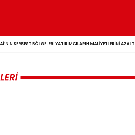
AI’NIN SERBEST BÖLGELERI YATIRIMCILARIN MALIYETLERINI AZALT
LERI