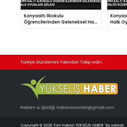
Konyaaltı İlkokulu
Konyaal
Öğrencilerinden Geleneksel Halk
Halk Oy
Oyunları Şöleni
Türkiye Gündemini Yakından Takip edin..
Reklam & işbirliği:
habersonuclari@gmail.com
Copyright © 2025 Tüm hakları YÜKSELİŞ HABER 'da saklıdır.