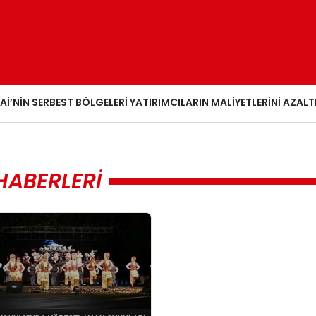
AI’NIN SERBEST BÖLGELERI YATIRIMCILARIN MALIYETLERINI AZALT
HABERLERI