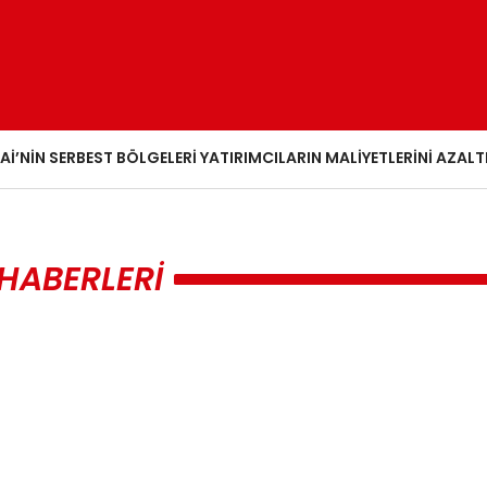
AI’NIN SERBEST BÖLGELERI YATIRIMCILARIN MALIYETLERINI AZALT
 HABERLERI