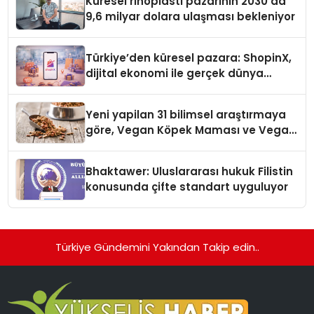
Küresel rinoplasti pazarının 2030’da
9,6 milyar dolara ulaşması bekleniyor
Türkiye’den küresel pazara: ShopinX,
dijital ekonomi ile gerçek dünya
alışverişini bir araya getirmeyi
hedefliyor
Yeni yapilan 31 bilimsel araştırmaya
göre, Vegan Köpek Maması ve Vegan
Kedi Mamasının İyi Sindirildiğini
Ortaya Koydu
Bhaktawer: Uluslararası hukuk Filistin
konusunda çifte standart uyguluyor
Türkiye Gündemini Yakından Takip edin..