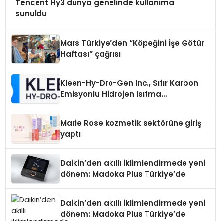
Tencent Hy3 dünya genelinde kullanıma
sunuldu
Mars Türkiye’den “Köpeğini İşe Götür
Haftası” çağrısı
Kleen-Hy-Dro-Gen Inc., Sıfır Karbon
Emisyonlu Hidrojen Isıtma
Teknolojisinde ISO ve TSSA
Düzenleyici Onaylarını Aldı
Marie Rose kozmetik sektörüne giriş
yaptı
Daikin’den akıllı iklimlendirmede yeni
dönem: Madoka Plus Türkiye’de
Daikin’den akıllı iklimlendirmede yeni
dönem: Madoka Plus Türkiye’de