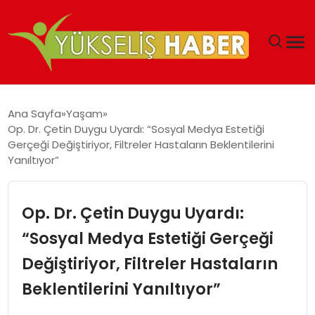
‘DUBAI’NIN SERBEST BÖLGELERI YATIRIMCILARIN
Ana Sayfa
Yaşam
MALIYETLERINI AZALTIYOR’
Op. Dr. Çetin Duygu Uyardı: “Sosyal Medya Estetiği
Gerçeği Değiştiriyor, Filtreler Hastaların Beklentilerini
Yanıltıyor”
Op. Dr. Çetin Duygu Uyardı:
“Sosyal Medya Estetiği Gerçeği
Değiştiriyor, Filtreler Hastaların
Beklentilerini Yanıltıyor”