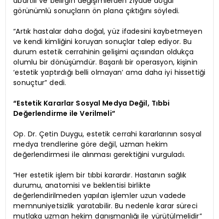
abartılı ve belirgin değişimlerden ziyade doğal
görünümlü sonuçların ön plana çıktığını söyledi.
“Artık hastalar daha doğal, yüz ifadesini kaybetmeyen
ve kendi kimliğini koruyan sonuçlar talep ediyor. Bu
durum estetik cerrahinin gelişimi açısından oldukça
olumlu bir dönüşümdür. Başarılı bir operasyon, kişinin
‘estetik yaptırdığı belli olmayan’ ama daha iyi hissettiği
sonuçtur” dedi.
“Estetik Kararlar Sosyal Medya Değil, Tıbbi
Değerlendirme ile Verilmeli”
Op. Dr. Çetin Duygu, estetik cerrahi kararlarının sosyal
medya trendlerine göre değil, uzman hekim
değerlendirmesi ile alınması gerektiğini vurguladı.
“Her estetik işlem bir tıbbi karardır. Hastanın sağlık
durumu, anatomisi ve beklentisi birlikte
değerlendirilmeden yapılan işlemler uzun vadede
memnuniyetsizlik yaratabilir. Bu nedenle karar süreci
mutlaka uzman hekim danışmanlığı ile yürütülmelidir”