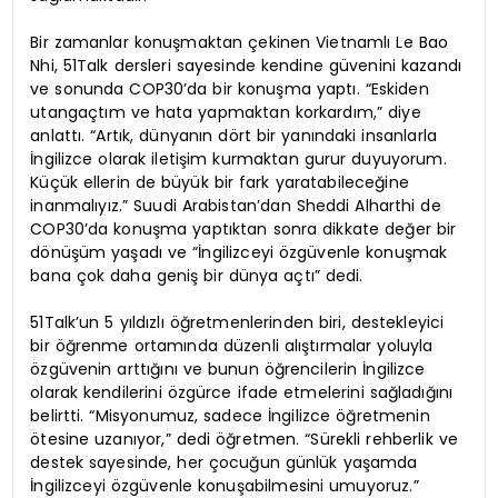
Bir zamanlar konuşmaktan çekinen Vietnamlı Le Bao
Nhi, 51Talk dersleri sayesinde kendine güvenini kazandı
ve sonunda COP30’da bir konuşma yaptı. “Eskiden
utangaçtım ve hata yapmaktan korkardım,” diye
anlattı. “Artık, dünyanın dört bir yanındaki insanlarla
İngilizce olarak iletişim kurmaktan gurur duyuyorum.
Küçük ellerin de büyük bir fark yaratabileceğine
inanmalıyız.” Suudi Arabistan’dan Sheddi Alharthi de
COP30’da konuşma yaptıktan sonra dikkate değer bir
dönüşüm yaşadı ve “İngilizceyi özgüvenle konuşmak
bana çok daha geniş bir dünya açtı” dedi.
51Talk’un 5 yıldızlı öğretmenlerinden biri, destekleyici
bir öğrenme ortamında düzenli alıştırmalar yoluyla
özgüvenin arttığını ve bunun öğrencilerin İngilizce
olarak kendilerini özgürce ifade etmelerini sağladığını
belirtti. “Misyonumuz, sadece İngilizce öğretmenin
ötesine uzanıyor,” dedi öğretmen. “Sürekli rehberlik ve
destek sayesinde, her çocuğun günlük yaşamda
İngilizceyi özgüvenle konuşabilmesini umuyoruz.”