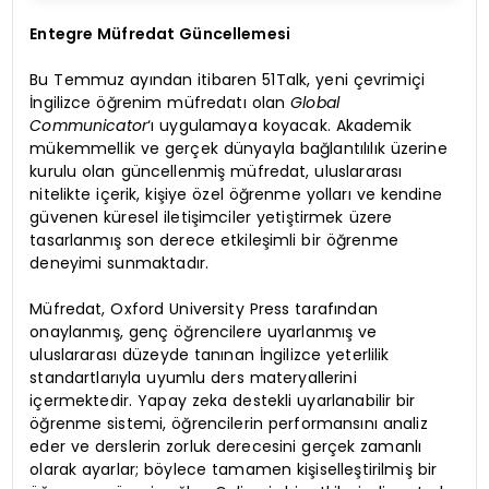
Entegre Müfredat Güncellemesi
Bu Temmuz ayından itibaren 51Talk, yeni çevrimiçi
İngilizce öğrenim müfredatı olan
Global
Communicator
‘ı uygulamaya koyacak. Akademik
mükemmellik ve gerçek dünyayla bağlantılılık üzerine
kurulu olan güncellenmiş müfredat, uluslararası
nitelikte içerik, kişiye özel öğrenme yolları ve kendine
güvenen küresel iletişimciler yetiştirmek üzere
tasarlanmış son derece etkileşimli bir öğrenme
deneyimi sunmaktadır.
Müfredat, Oxford University Press tarafından
onaylanmış, genç öğrencilere uyarlanmış ve
uluslararası düzeyde tanınan İngilizce yeterlilik
standartlarıyla uyumlu ders materyallerini
içermektedir. Yapay zeka destekli uyarlanabilir bir
öğrenme sistemi, öğrencilerin performansını analiz
eder ve derslerin zorluk derecesini gerçek zamanlı
olarak ayarlar; böylece tamamen kişiselleştirilmiş bir