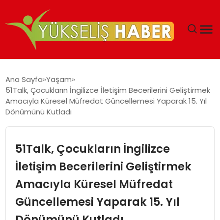
‘DUBAI’NIN SERBEST BÖLGELERI YATIRIMCILARIN
Ana Sayfa
Yaşam
MALIYETLERINI AZALTIYOR’
51Talk, Çocukların İngilizce İletişim Becerilerini Geliştirmek
Amacıyla Küresel Müfredat Güncellemesi Yaparak 15. Yıl
Dönümünü Kutladı
51Talk, Çocukların İngilizce
İletişim Becerilerini Geliştirmek
Amacıyla Küresel Müfredat
Güncellemesi Yaparak 15. Yıl
Dönümünü Kutladı