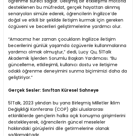
öğrenme süreci sağlar. Gelişmiş bir etkileşimli motorla
desteklenen bu müfredat, gerçek hayattan alınmış
senaryoları simüle ederek, öğrencilerin İngilizce’de
doğal ve etkili bir şekilde iletişim kurmak için gereken
özgüveni ve becerileri geliştirmelerine yardımcı olur.
“Amacımız her zaman çocukların İngilizce iletişim
becerilerini günlük yaşamda özgüvenle kullanmalarına
yardımcı olmak olmuştur,” dedi, Lucy Qu, 51Talk
Akademik İşlerden Sorumlu Başkan Yardımcısı. “Bu
güncelleme, etkileşimli, kullanıcı dostu ve iletişime
odaklı öğrenme deneyimini sunma biçimimizi daha da
geliştiriyor.”
Gerçek Sesler: Sınıftan Küresel Sahneye
51Talk, 2023 yılından bu yana Birleşmiş Milletler İklim
Değişikliği Konferansı (COP) gibi uluslararası
etkinliklerde gençlerin halka açık konuşma girişimlerini
destekleyerek, öğrencilerin güncel meseleler
hakkındaki görüşlerini dile getirmelerine olanak
sağlamaktadır.