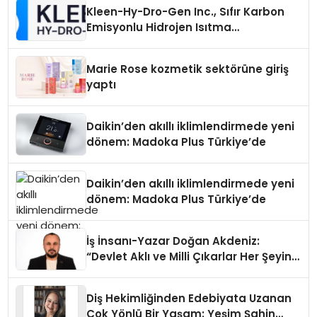
Kleen-Hy-Dro-Gen Inc., Sıfır Karbon
Emisyonlu Hidrojen Isıtma
Teknolojisinde ISO ve TSSA
Düzenleyici Onaylarını Aldı
Marie Rose kozmetik sektörüne giriş
yaptı
Daikin’den akıllı iklimlendirmede yeni
dönem: Madoka Plus Türkiye’de
Daikin’den akıllı iklimlendirmede yeni
dönem: Madoka Plus Türkiye’de
İş İnsanı-Yazar Doğan Akdeniz:
“Devlet Aklı ve Milli Çıkarlar Her Şeyin
Üzerindedir”
Diş Hekimliğinden Edebiyata Uzanan
Çok Yönlü Bir Yaşam: Yeşim Şahin