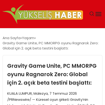
‘DUBAI’NIN SERBEST BÖLGELERI YATIRIMCILARIN
Ana Sayfa
Yaşam
MALIYETLERINI AZALTIYOR’
Gravity Game Unite, PC MMORPG oyunu Ragnarok Zero:
Global için 2. açık beta testini başlattı:
Gravity Game Unite, PC MMORPG
oyunu Ragnarok Zero: Global
için 2. açık beta testini başlattı:
KUALA LUMPUR, Malezya, 7 Temmuz 2026
/PRNewswire/ — Küresel oyun şirketi Gravity’nin