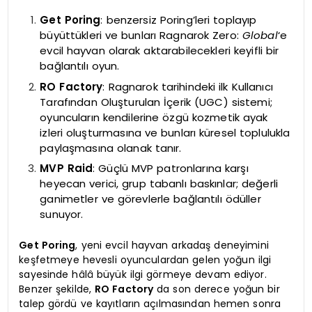
Get Poring
: benzersiz Poring’leri toplayıp
büyüttükleri ve bunları Ragnarok Zero:
Global
‘e
evcil hayvan olarak aktarabilecekleri keyifli bir
bağlantılı oyun.
RO Factory
: Ragnarok tarihindeki ilk Kullanıcı
Tarafından Oluşturulan İçerik (UGC) sistemi;
oyuncuların kendilerine özgü kozmetik ayak
izleri oluşturmasına ve bunları küresel toplulukla
paylaşmasına olanak tanır.
MVP Raid
: Güçlü MVP patronlarına karşı
heyecan verici, grup tabanlı baskınlar; değerli
ganimetler ve görevlerle bağlantılı ödüller
sunuyor.
Get Poring
, yeni evcil hayvan arkadaş deneyimini
keşfetmeye hevesli oyunculardan gelen yoğun ilgi
sayesinde hâlâ büyük ilgi görmeye devam ediyor.
Benzer şekilde,
RO Factory
da son derece yoğun bir
talep gördü ve kayıtların açılmasından hemen sonra