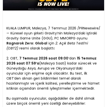
KUALA LUMPUR, Malezya, 7 Temmuz 2026 /PRNewswire/
— Küresel oyun şirketi Gravity’nin Malezya’daki iştiraki
Gravity Game Unite (GGU), PC MMORPG oyunu
Ragnarok Zero: Global
için
2. Açık Beta Testi’ni
(OBT2)
resmi olarak başlattı:
2. OBT,
7 Temmuz 2026 saat 09:00
‘dan
15 Temmuz
2026 saat 07:59’a
(Malezya Saati) kadar sürecek ve
Güneydoğu Asya, Avrupa ve Okyanusya’daki
oyuncular için erişime açık olacaktır. Bu test, ilk
OBT’den alınan geri bildirimleri temel alarak
hazırlanmıştır ve içerik kalitesi, yerelleştirme ve hizmet
istikrarı açısından önemli iyileştirmeler içermektedir.
Bu aşamada oyuncular, aşağıdakiler de dahil olmak
üzere birçok önemli yeni özelliği deneyebilirler: