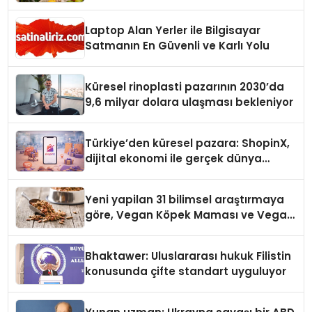
Laptop Alan Yerler ile Bilgisayar
Satmanın En Güvenli ve Karlı Yolu
Küresel rinoplasti pazarının 2030’da
9,6 milyar dolara ulaşması bekleniyor
Türkiye’den küresel pazara: ShopinX,
dijital ekonomi ile gerçek dünya
alışverişini bir araya getirmeyi
hedefliyor
Yeni yapilan 31 bilimsel araştırmaya
göre, Vegan Köpek Maması ve Vegan
Kedi Mamasının İyi Sindirildiğini
Ortaya Koydu
Bhaktawer: Uluslararası hukuk Filistin
konusunda çifte standart uyguluyor