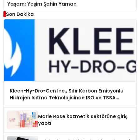
Yaşam: Yeşim Şahin Yaman
Son Dakika
Kleen-Hy-Dro-Gen Inc., Sıfır Karbon Emisyonlu
Hidrojen Isıtma Teknolojisinde ISO ve TSSA
Düzenleyici Onaylarını Aldı
Marie Rose kozmetik sektörüne giriş
yaptı