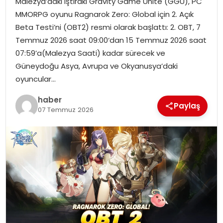
Malezya’daki iştiraki Gravity Game Unite (GGU), PC
MMORPG oyunu Ragnarok Zero: Global için 2. Açık
Beta Testi’ni (OBT2) resmi olarak başlattı: 2. OBT, 7
Temmuz 2026 saat 09:00‘dan 15 Temmuz 2026 saat
07:59’a(Malezya Saati) kadar sürecek ve
Güneydoğu Asya, Avrupa ve Okyanusya’daki
oyuncular…
haber
Paylaş
07 Temmuz 2026