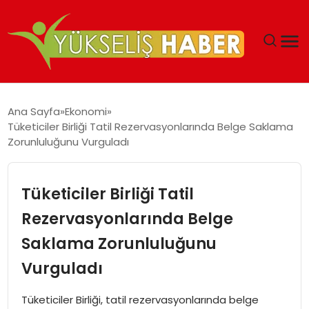
‘DUBAI’NIN SERBEST BÖLGELERI YATIRIMCILARIN
Ana Sayfa
Ekonomi
MALIYETLERINI AZALTIYOR’
Tüketiciler Birliği Tatil Rezervasyonlarında Belge Saklama
Zorunluluğunu Vurguladı
Tüketiciler Birliği Tatil
Rezervasyonlarında Belge
Saklama Zorunluluğunu
Vurguladı
Tüketiciler Birliği, tatil rezervasyonlarında belge