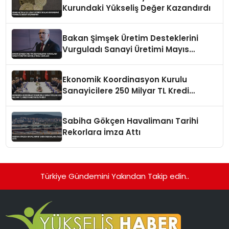
Kurundaki Yükseliş Değer Kazandırdı
Bakan Şimşek Üretim Desteklerini
Vurguladı Sanayi Üretimi Mayıs
Ayında Geriledi
Ekonomik Koordinasyon Kurulu
Sanayicilere 250 Milyar TL Kredi
Paketini Duyurdu
Sabiha Gökçen Havalimanı Tarihi
Rekorlara İmza Attı
Türkiye Gündemini Yakından Takip edin..