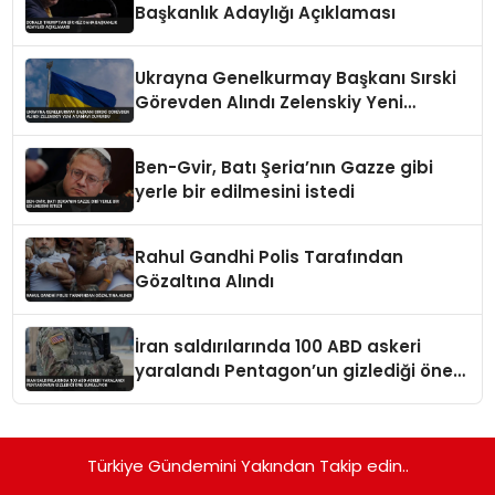
Başkanlık Adaylığı Açıklaması
Ukrayna Genelkurmay Başkanı Sırski
Görevden Alındı Zelenskiy Yeni
Atamayı Duyurdu
Ben-Gvir, Batı Şeria’nın Gazze gibi
yerle bir edilmesini istedi
Rahul Gandhi Polis Tarafından
Gözaltına Alındı
İran saldırılarında 100 ABD askeri
yaralandı Pentagon’un gizlediği öne
sürülüyor
Türkiye Gündemini Yakından Takip edin..