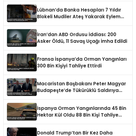
Lübnan’da Banka Hesapları 7 Yıldır
Blokeli Mudiler Ateş Yakarak Eylem
Yaptı
İran’dan ABD Ordusu İddiası: 200
Asker Öldü, 11 Savaş Uçağı İmha Edildi
Fransa İspanya’da Orman Yangınları
300 Bin Kişiyi Tahliye Ettirdi
Macaristan Başbakanı Peter Magyar
Budapeşte’de Tükürüklü Saldırıya
Uğradı
İspanya Orman Yangınlarında 45 Bin
Hektar Kül Oldu 88 Bin Kişi Tahliye
Edildi
Donald Trump’tan Bir Kez Daha