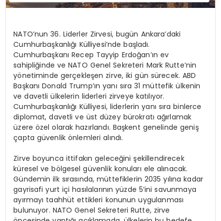
NATO’nun 36. Liderler Zirvesi, bugün Ankara’daki
Cumhurbaşkanlığı Külliyesi’nde başladı.
Cumhurbaşkanı Recep Tayyip Erdoğan’ın ev
sahipliğinde ve NATO Genel Sekreteri Mark Rutte’nin
yönetiminde gerçekleşen zirve, iki gün sürecek. ABD
Başkanı Donald Trump’ın yanı sıra 31 müttefik ülkenin
ve davetli ülkelerin liderleri zirveye katılıyor.
Cumhurbaşkanlığı Külliyesi, liderlerin yanı sıra binlerce
diplomat, davetli ve üst düzey bürokratı ağırlamak
üzere özel olarak hazırlandı. Başkent genelinde geniş
çapta güvenlik önlemleri alındı.
Zirve boyunca ittifakın geleceğini şekillendirecek
küresel ve bölgesel güvenlik konuları ele alınacak.
Gündemin ilk sırasında, müttefiklerin 2035 yılına kadar
gayrisafi yurt içi hasılalarının yüzde 5’ini savunmaya
ayırmayı taahhüt ettikleri konunun uygulanması
bulunuyor. NATO Genel Sekreteri Rutte, zirve
öncesinde yaptığı açıklamada, ülkelerin bu hedefe