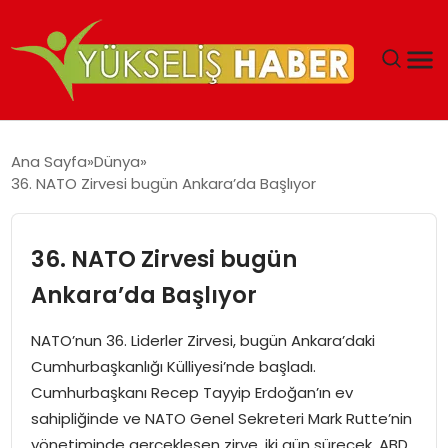
‘DUBAI’NIN SERBEST BÖLGELERI YATIRIMCILARIN
Ana Sayfa
Dünya
MALIYETLERINI AZALTIYOR’
36. NATO Zirvesi bugün Ankara’da Başlıyor
36. NATO Zirvesi bugün
Ankara’da Başlıyor
NATO’nun 36. Liderler Zirvesi, bugün Ankara’daki
Cumhurbaşkanlığı Külliyesi’nde başladı.
Cumhurbaşkanı Recep Tayyip Erdoğan’ın ev
sahipliğinde ve NATO Genel Sekreteri Mark Rutte’nin
yönetiminde gerçekleşen zirve, iki gün sürecek. ABD