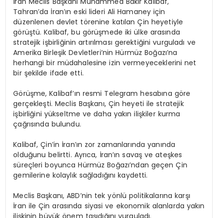
İran Meclis Başkanı Muhammed Bakır Kalibaf,
Tahran’da İran’ın eski lideri Ali Hamaney için
düzenlenen devlet törenine katılan Çin heyetiyle
görüştü. Kalibaf, bu görüşmede iki ülke arasında
stratejik işbirliğinin artırılması gerektiğini vurguladı ve
Amerika Birleşik Devletleri’nin Hürmüz Boğazı’na
herhangi bir müdahalesine izin vermeyeceklerini net
bir şekilde ifade etti.
Görüşme, Kalibaf’ın resmi Telegram hesabına göre
gerçekleşti. Meclis Başkanı, Çin heyeti ile stratejik
işbirliğini yükseltme ve daha yakın ilişkiler kurma
çağrısında bulundu.
Kalibaf, Çin’in İran’ın zor zamanlarında yanında
olduğunu belirtti. Ayrıca, İran’ın savaş ve ateşkes
süreçleri boyunca Hürmüz Boğazı’ndan geçen Çin
gemilerine kolaylık sağladığını kaydetti.
Meclis Başkanı, ABD’nin tek yönlü politikalarına karşı
İran ile Çin arasında siyasi ve ekonomik alanlarda yakın
ilişkinin büyük önem taşıdığını vurguladı.