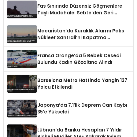
Fas Sınırında Düzensiz Göçmenlere
Taşlı Müdahale: Sebte’den Geri
Dönüşler Başladı
Macaristan’da Kuraklık Alarmı Paks
Nükleer Santrali’ni Kapatma
Noktasına Getirdi
Fransa Orange’da 5 Bebek Cesedi
Bulundu Kadın Gözaltına Alındı
Barselona Metro Hattinda Yangin 137
Yolcu Etkilendi
Japonya’da 7.1’lik Deprem Can Kaybı
35’e Yükseldi
Lübnan’da Banka Hesapları 7 Yıldır
Blokeli Mudiler Ateş Yakarak Eylem