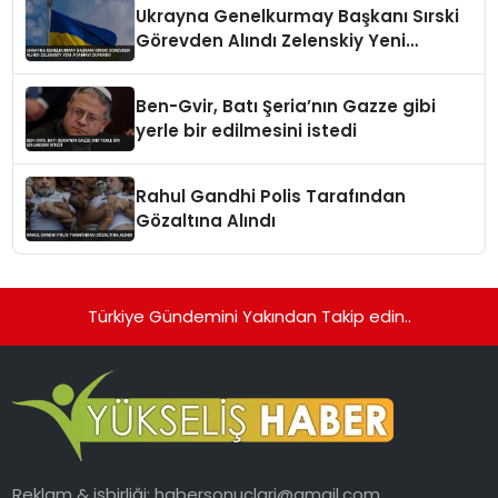
Ukrayna Genelkurmay Başkanı Sırski
Görevden Alındı Zelenskiy Yeni
Atamayı Duyurdu
Ben-Gvir, Batı Şeria’nın Gazze gibi
yerle bir edilmesini istedi
Rahul Gandhi Polis Tarafından
Gözaltına Alındı
Türkiye Gündemini Yakından Takip edin..
Reklam & işbirliği:
habersonuclari@gmail.com