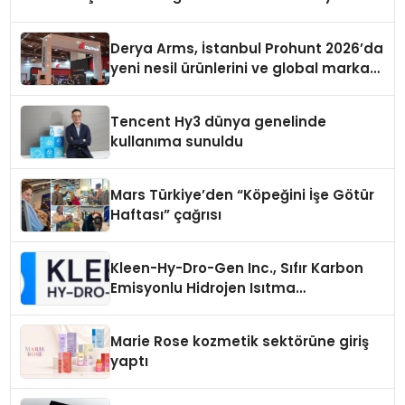
Derya Arms, İstanbul Prohunt 2026’da
yeni nesil ürünlerini ve global marka
vizyonunu sergiledi
Tencent Hy3 dünya genelinde
kullanıma sunuldu
Mars Türkiye’den “Köpeğini İşe Götür
Haftası” çağrısı
Kleen-Hy-Dro-Gen Inc., Sıfır Karbon
Emisyonlu Hidrojen Isıtma
Teknolojisinde ISO ve TSSA
Düzenleyici Onaylarını Aldı
Marie Rose kozmetik sektörüne giriş
yaptı