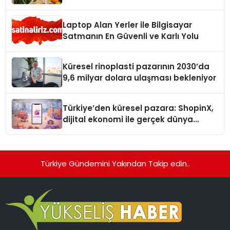
Laptop Alan Yerler ile Bilgisayar
Satmanın En Güvenli ve Karlı Yolu
Küresel rinoplasti pazarının 2030’da
9,6 milyar dolara ulaşması bekleniyor
Türkiye’den küresel pazara: ShopinX,
dijital ekonomi ile gerçek dünya
alışverişini bir araya getirmeyi
hedefliyor
Türkiye Gündemini Yakından Takip edin..