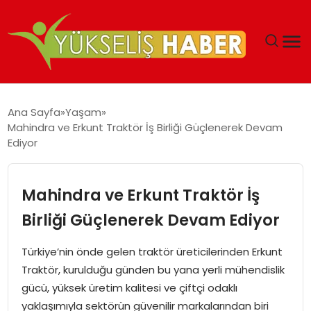
‘DUBAI’NIN SERBEST BÖLGELERI YATIRIMCILARIN
Ana Sayfa
Yaşam
MALIYETLERINI AZALTIYOR’
Mahindra ve Erkunt Traktör İş Birliği Güçlenerek Devam
Ediyor
Mahindra ve Erkunt Traktör İş
Birliği Güçlenerek Devam Ediyor
Türkiye’nin önde gelen traktör üreticilerinden Erkunt
Traktör, kurulduğu günden bu yana yerli mühendislik
gücü, yüksek üretim kalitesi ve çiftçi odaklı
yaklaşımıyla sektörün güvenilir markalarından biri