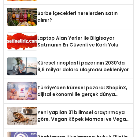
Sorbe içecekleri nerelerden satın
alınır?
Laptop Alan Yerler ile Bilgisayar
Satmanın En Güvenli ve Karlı Yolu
Küresel rinoplasti pazarının 2030’da
9,6 milyar dolara ulaşması bekleniyor
Türkiye’den küresel pazara: ShopinX,
dijital ekonomi ile gerçek dünya
alışverişini bir araya getirmeyi
hedefliyor
Yeni yapilan 31 bilimsel araştırmaya
göre, Vegan Köpek Maması ve Vegan
Kedi Mamasının İyi Sindirildiğini
Ortaya Koydu