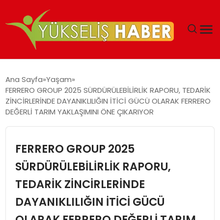
‘DUBAI’NIN SERBEST BÖLGELERI YATIRIMCILARIN
Ana Sayfa
Yaşam
MALIYETLERINI AZALTIYOR’
FERRERO GROUP 2025 SÜRDÜRÜLEBİLİRLİK RAPORU, TEDARİK
ZİNCİRLERİNDE DAYANIKLILIĞIN İTİCİ GÜCÜ OLARAK FERRERO
DEĞERLİ TARIM YAKLAŞIMINI ÖNE ÇIKARIYOR
FERRERO GROUP 2025
SÜRDÜRÜLEBİLİRLİK RAPORU,
TEDARİK ZİNCİRLERİNDE
DAYANIKLILIĞIN İTİCİ GÜCÜ
OLARAK FERRERO DEĞERLİ TARIM