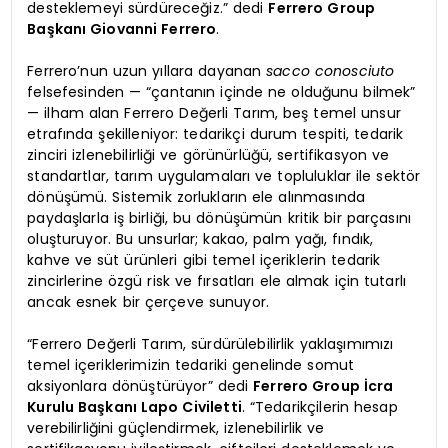
desteklemeyi sürdüreceğiz.” dedi
Ferrero Group
Başkanı Giovanni Ferrero
.
Ferrero’nun uzun yıllara dayanan
sacco conosciuto
felsefesinden — “çantanın içinde ne olduğunu bilmek”
— ilham alan Ferrero Değerli Tarım, beş temel unsur
etrafında şekilleniyor: tedarikçi durum tespiti, tedarik
zinciri izlenebilirliği ve görünürlüğü, sertifikasyon ve
standartlar, tarım uygulamaları ve topluluklar ile sektör
dönüşümü. Sistemik zorlukların ele alınmasında
paydaşlarla iş birliği, bu dönüşümün kritik bir parçasını
oluşturuyor. Bu unsurlar; kakao, palm yağı, fındık,
kahve ve süt ürünleri gibi temel içeriklerin tedarik
zincirlerine özgü risk ve fırsatları ele almak için tutarlı
ancak esnek bir çerçeve sunuyor.
“Ferrero Değerli Tarım, sürdürülebilirlik yaklaşımımızı
temel içeriklerimizin tedariki genelinde somut
aksiyonlara dönüştürüyor” dedi
Ferrero Group İcra
Kurulu Başkanı Lapo Civiletti
. “Tedarikçilerin hesap
verebilirliğini güçlendirmek, izlenebilirlik ve