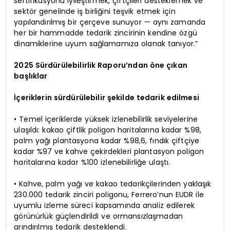
sertifikasyonu iyileştirmek, çiftçileri desteklemek ve
sektör genelinde iş birliğini teşvik etmek için
yapılandırılmış bir çerçeve sunuyor — aynı zamanda
her bir hammadde tedarik zincirinin kendine özgü
dinamiklerine uyum sağlamamıza olanak tanıyor.”
2025 Sürdürülebilirlik Raporu’ndan öne çıkan
başlıklar
İçeriklerin sürdürülebilir şekilde tedarik edilmesi
• Temel içeriklerde yüksek izlenebilirlik seviyelerine
ulaşıldı: kakao çiftlik poligon haritalarına kadar %98,
palm yağı plantasyona kadar %98,6, fındık çiftçiye
kadar %97 ve kahve çekirdekleri plantasyon poligon
haritalarına kadar %100 izlenebilirliğe ulaştı.
• Kahve, palm yağı ve kakao tedarikçilerinden yaklaşık
230.000 tedarik zinciri poligonu, Ferrero’nun EUDR ile
uyumlu izleme süreci kapsamında analiz edilerek
görünürlük güçlendirildi ve ormansızlaşmadan
arındırılmış tedarik desteklendi.