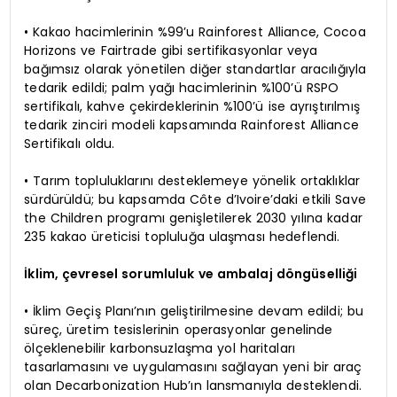
• Kakao hacimlerinin %99’u Rainforest Alliance, Cocoa
Horizons ve Fairtrade gibi sertifikasyonlar veya
bağımsız olarak yönetilen diğer standartlar aracılığıyla
tedarik edildi; palm yağı hacimlerinin %100’ü RSPO
sertifikalı, kahve çekirdeklerinin %100’ü ise ayrıştırılmış
tedarik zinciri modeli kapsamında Rainforest Alliance
Sertifikalı oldu.
• Tarım topluluklarını desteklemeye yönelik ortaklıklar
sürdürüldü; bu kapsamda Côte d’Ivoire’daki etkili Save
the Children programı genişletilerek 2030 yılına kadar
235 kakao üreticisi topluluğa ulaşması hedeflendi.
İklim, çevresel sorumluluk ve ambalaj döngüselliği
• İklim Geçiş Planı’nın geliştirilmesine devam edildi; bu
süreç, üretim tesislerinin operasyonlar genelinde
ölçeklenebilir karbonsuzlaşma yol haritaları
tasarlamasını ve uygulamasını sağlayan yeni bir araç
olan Decarbonization Hub’ın lansmanıyla desteklendi.