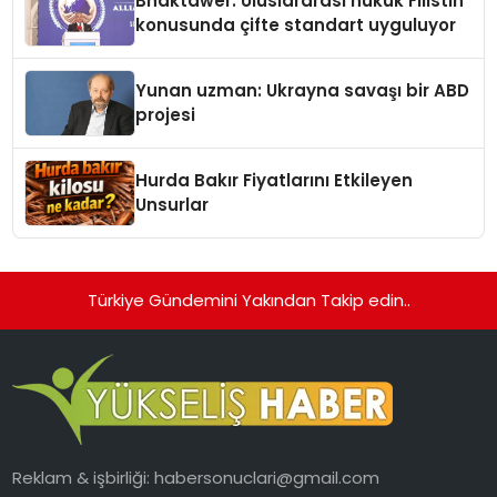
Bhaktawer: Uluslararası hukuk Filistin
konusunda çifte standart uyguluyor
Yunan uzman: Ukrayna savaşı bir ABD
projesi
Hurda Bakır Fiyatlarını Etkileyen
Unsurlar
Türkiye Gündemini Yakından Takip edin..
Reklam & işbirliği:
habersonuclari@gmail.com