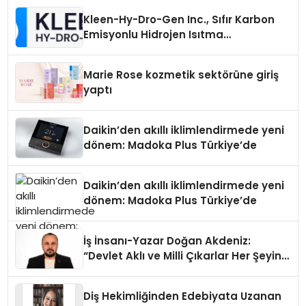
Kleen-Hy-Dro-Gen Inc., Sıfır Karbon
Emisyonlu Hidrojen Isıtma
Teknolojisinde ISO ve TSSA
Düzenleyici Onaylarını Aldı
Marie Rose kozmetik sektörüne giriş
yaptı
Daikin’den akıllı iklimlendirmede yeni
dönem: Madoka Plus Türkiye’de
Daikin’den akıllı iklimlendirmede yeni
dönem: Madoka Plus Türkiye’de
İş İnsanı-Yazar Doğan Akdeniz:
“Devlet Aklı ve Milli Çıkarlar Her Şeyin
Üzerindedir”
Diş Hekimliğinden Edebiyata Uzanan