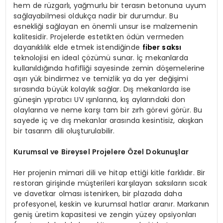
hem de rüzgarlı, yağmurlu bir terasın betonuna uyum
sağlayabilmesi oldukça nadir bir durumdur. Bu
esnekliği sağlayan en önemli unsur ise malzemenin
kalitesidir. Projelerde estetikten ödün vermeden
dayanıklılık elde etmek istendiğinde
fiber saksı
teknolojisi en ideal çözümü sunar. İç mekanlarda
kullanıldığında hafifliği sayesinde zemin döşemelerine
aşırı yük bindirmez ve temizlik ya da yer değişimi
sırasında büyük kolaylık sağlar. Dış mekanlarda ise
güneşin yıpratıcı UV ışınlarına, kış aylarındaki don
olaylarına ve neme karşı tam bir zırh görevi görür. Bu
sayede iç ve dış mekanlar arasında kesintisiz, akışkan
bir tasarım dili oluşturulabilir.
Kurumsal ve Bireysel Projelere Özel Dokunuşlar
Her projenin mimari dili ve hitap ettiği kitle farklıdır. Bir
restoran girişinde müşterileri karşılayan saksıların sıcak
ve davetkar olması istenirken, bir plazada daha
profesyonel, keskin ve kurumsal hatlar aranır. Markanın
geniş üretim kapasitesi ve zengin yüzey opsiyonları