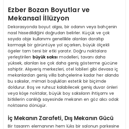
Ezber Bozan Boyutlar ve
Mekansal İllüzyon
Dekorasyonda boyut algısı, bir odanın veya bahçenin
nasıl hissedildiğini doğrudan belirler. Küçük ve çok
sayıda obje kullanımı genellikle alanları daraltıp
karmaşık bir görüntüye yol açarken, büyük ölçekli
ögeler tam tersi bir etki yaratır. Doğru noktalara
yerleştirilen
büyük saksı
modelleri, tavanı daha
yüksek, alanları ise çok daha geniş gösterme gücüne
sahiptir. Alışveriş merkezleri, otel lobileri gibi devasa iç
mekanlardan geniş villa bahçelerine kadar her alanda
bu saksılar, mimari boşlukları estetik bir biçimde
doldurur. Boş ve ruhsuz kalabilecek geniş duvar önleri
veya köşe noktalar, büyük boy saksıların ihtişamı ve
bitkilerin canlılığı sayesinde mekanın en göz alıcı odak
noktasına dönüşür.
İç Mekanın Zarafeti, Dış Mekanın Gücü
Bir tasarım elemanının hem lüks bir salonun parkesine