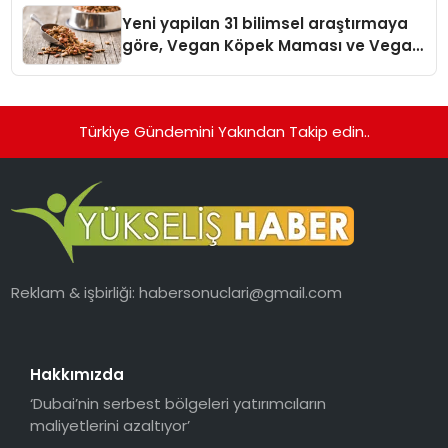
hedefliyor
Yeni yapilan 31 bilimsel araştırmaya
göre, Vegan Köpek Maması ve Vegan
Kedi Mamasının İyi Sindirildiğini
Ortaya Koydu
Türkiye Gündemini Yakından Takip edin..
Reklam & işbirliği:
habersonuclari@gmail.com
Hakkımızda
‘Dubai’nin serbest bölgeleri yatırımcıların
maliyetlerini azaltıyor’