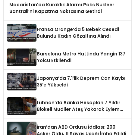
Macaristan’da Kuraklık Alarmı Paks Nükleer
Santrali’ni Kapatma Noktasına Getirdi
Fransa Orange’da 5 Bebek Cesedi
Bulundu Kadın Gözaltına Alındı
Barselona Metro Hattinda Yangin 137
Yolcu Etkilendi
Japonya’da 7.1’lik Deprem Can Kaybı
35’e Yükseldi
Lübnan’da Banka Hesapları 7 Yıldır
Blokeli Mudiler Ateş Yakarak Eylem
Yaptı
İran’dan ABD Ordusu İddiası: 200
Asker Öldü, 11 Savaş Uçağı İmha Edildi