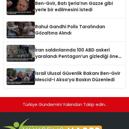
Ben-Gvir, Batı Şeria’nın Gazze gibi
yerle bir edilmesini istedi
Rahul Gandhi Polis Tarafından
Gözaltına Alındı
İran saldırılarında 100 ABD askeri
yaralandı Pentagon’un gizlediği öne
sürülüyor
İsrail Ulusal Güvenlik Bakanı Ben-Gvir
Mescid-i Aksa’ya Baskın Düzenledi
Türkiye Gündemini Yakından Takip edin..