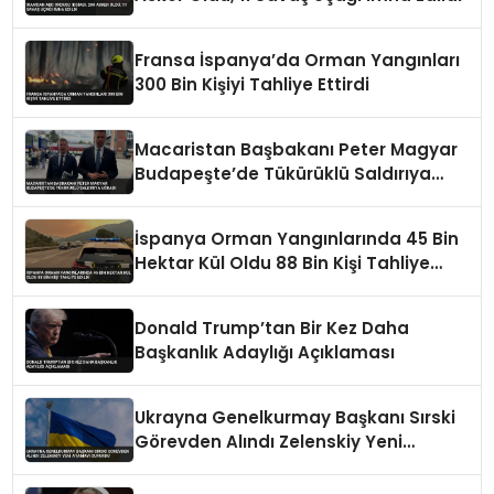
Fransa İspanya’da Orman Yangınları
300 Bin Kişiyi Tahliye Ettirdi
Macaristan Başbakanı Peter Magyar
Budapeşte’de Tükürüklü Saldırıya
Uğradı
İspanya Orman Yangınlarında 45 Bin
Hektar Kül Oldu 88 Bin Kişi Tahliye
Edildi
Donald Trump’tan Bir Kez Daha
Başkanlık Adaylığı Açıklaması
Ukrayna Genelkurmay Başkanı Sırski
Görevden Alındı Zelenskiy Yeni
Atamayı Duyurdu