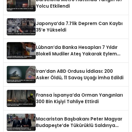
Yolcu Etkilendi
Japonya’da 7.1’lik Deprem Can Kaybı
35’e Yükseldi
Lübnan’da Banka Hesapları 7 Yıldır
Blokeli Mudiler Ateş Yakarak Eylem
Yaptı
İran’dan ABD Ordusu İddiası: 200
Asker Öldü, 11 Savaş Uçağı İmha Edildi
Fransa İspanya’da Orman Yangınları
300 Bin Kişiyi Tahliye Ettirdi
Macaristan Başbakanı Peter Magyar
Budapeşte’de Tükürüklü Saldırıya
Uğradı