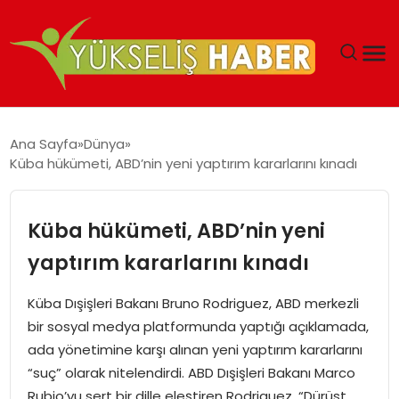
‘DUBAI’NIN SERBEST BÖLGELERI YATIRIMCILARIN
Ana Sayfa
Dünya
MALIYETLERINI AZALTIYOR’
Küba hükümeti, ABD’nin yeni yaptırım kararlarını kınadı
Küba hükümeti, ABD’nin yeni
yaptırım kararlarını kınadı
Küba Dışişleri Bakanı Bruno Rodriguez, ABD merkezli
bir sosyal medya platformunda yaptığı açıklamada,
ada yönetimine karşı alınan yeni yaptırım kararlarını
“suç” olarak nitelendirdi. ABD Dışişleri Bakanı Marco
Rubio’yu sert bir dille eleştiren Rodriguez, “Dürüst