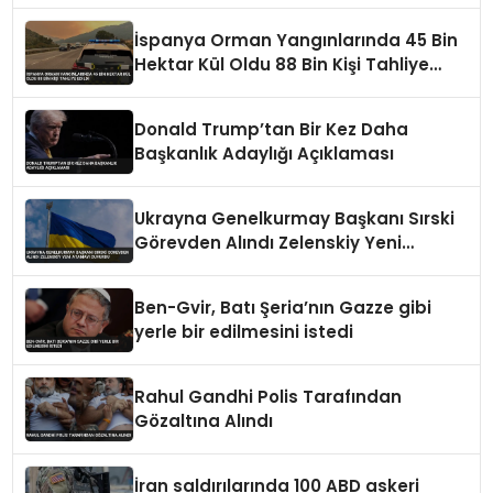
İspanya Orman Yangınlarında 45 Bin
Hektar Kül Oldu 88 Bin Kişi Tahliye
Edildi
Donald Trump’tan Bir Kez Daha
Başkanlık Adaylığı Açıklaması
Ukrayna Genelkurmay Başkanı Sırski
Görevden Alındı Zelenskiy Yeni
Atamayı Duyurdu
Ben-Gvir, Batı Şeria’nın Gazze gibi
yerle bir edilmesini istedi
Rahul Gandhi Polis Tarafından
Gözaltına Alındı
İran saldırılarında 100 ABD askeri