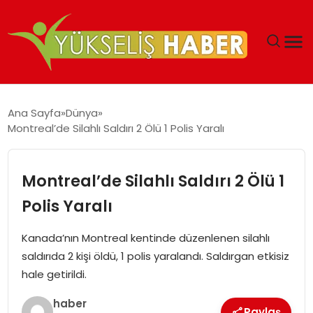
‘DUBAI’NIN SERBEST BÖLGELERI YATIRIMCILARIN
Ana Sayfa
Dünya
MALIYETLERINI AZALTIYOR’
Montreal’de Silahlı Saldırı 2 Ölü 1 Polis Yaralı
Montreal’de Silahlı Saldırı 2 Ölü 1
Polis Yaralı
Kanada’nın Montreal kentinde düzenlenen silahlı
saldırıda 2 kişi öldü, 1 polis yaralandı. Saldırgan etkisiz
hale getirildi.
haber
Paylaş