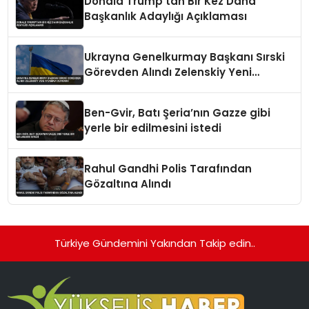
Donald Trump’tan Bir Kez Daha
Başkanlık Adaylığı Açıklaması
Ukrayna Genelkurmay Başkanı Sırski
Görevden Alındı Zelenskiy Yeni
Atamayı Duyurdu
Ben-Gvir, Batı Şeria’nın Gazze gibi
yerle bir edilmesini istedi
Rahul Gandhi Polis Tarafından
Gözaltına Alındı
Türkiye Gündemini Yakından Takip edin..