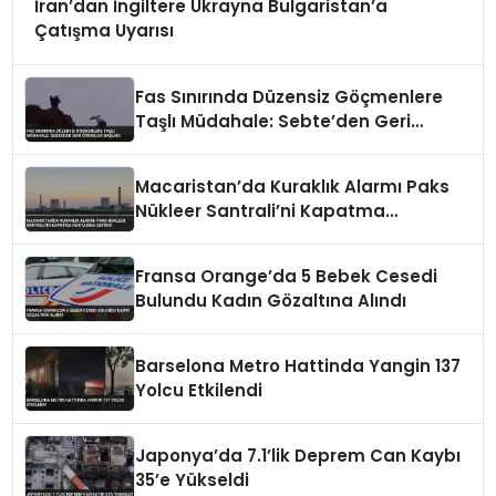
İran’dan İngiltere Ukrayna Bulgaristan’a
Çatışma Uyarısı
Fas Sınırında Düzensiz Göçmenlere
Taşlı Müdahale: Sebte’den Geri
Dönüşler Başladı
Macaristan’da Kuraklık Alarmı Paks
Nükleer Santrali’ni Kapatma
Noktasına Getirdi
Fransa Orange’da 5 Bebek Cesedi
Bulundu Kadın Gözaltına Alındı
Barselona Metro Hattinda Yangin 137
Yolcu Etkilendi
Japonya’da 7.1’lik Deprem Can Kaybı
35’e Yükseldi