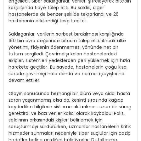
engelledi. Siber saldırganlar, verileri şifreleyerek bitcoin
karşılığında fidye talep etti. Bu saldırı, diğer
hastanelerde de benzer şekilde tekrarlandı ve 26
hastanenin etkilendiği tespit edildi.
Saldırganlar, verilerin serbest bırakılması karşılığında
160 bin avro değerinde bitcoin talep etti. Ancak ülke
yönetimi, fidyenin ödenmemesi yönünde net bir
tutum sergiledi. Çevrimdışı kalan hastanelerdeki
ekipler, sistemleri yedeklerden geri yüklemek için hızla
harekete geçtiler. Bu sayede, hastanelerin çoğu kısa
sürede çevrimiçi hale döndü ve normal işleyişlerine
devam ettiler.
Olayın sonucunda herhangi bir ölüm veya ciddi hasta
zararı yaşanmamış olsa da, kesinti sırasında kağıda
kaydedilen bilgilerin sisteme aktarılması uzun bir süreç
gerektirdi ve bazı veriler kalıcı olarak kayboldu. Polis,
saldırının arkasındaki kişileri belirlemek için
soruşturmayı sürdürürken, uzmanlar hastanelerin kritik
hizmetler sunmaları nedeniyle siber suçlular için cazip
hedefler haline geldiğini belirtiyorlar. Dijitalleşme