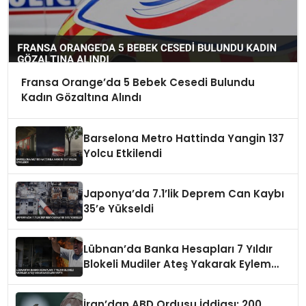
Fransa Orange’da 5 Bebek Cesedi Bulundu
Kadın Gözaltına Alındı
Barselona Metro Hattinda Yangin 137
Yolcu Etkilendi
Japonya’da 7.1’lik Deprem Can Kaybı
35’e Yükseldi
Lübnan’da Banka Hesapları 7 Yıldır
Blokeli Mudiler Ateş Yakarak Eylem
Yaptı
İran’dan ABD Ordusu İddiası: 200