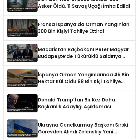
Asker Öldü, 11 Savaş Uçağı İmha Edildi
Fransa İspanya’da Orman Yangınları
300 Bin Kişiyi Tahliye Ettirdi
Macaristan Başbakanı Peter Magyar
Budapeşte’de Tükürüklü Saldırıya
Uğradı
İspanya Orman Yangınlarında 45 Bin
Hektar Kül Oldu 88 Bin Kişi Tahliye
Edildi
Donald Trump’tan Bir Kez Daha
Başkanlık Adaylığı Açıklaması
Ukrayna Genelkurmay Başkanı Sırski
Görevden Alındı Zelenskiy Yeni
Atamayı Duyurdu